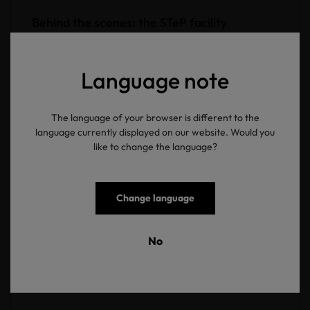
Behind the scenes: the STeP facility
certification process
Language note
27.02.2026
-
Blog
The language of your browser is different to the
language currently displayed on our website. Would you
like to change the language?
Change language
No