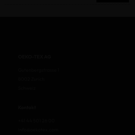
OEKO-TEX AG
Gutenbergstrasse 1
8002 Zurich
Schweiz
Kontakt
+41 44 501 26 00
info@oekotex.com