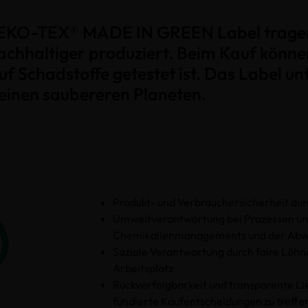
 OEKO-TEX® MADE IN GREEN Label tragen,
chhaltiger produziert. Beim Kauf können 
f Schadstoffe getestet ist. Das Label un
einen saubereren Planeten.
Produkt- und Verbrauchersicherheit dur
Umweltverantwortung bei Prozessen un
Chemikalienmanagements und der Abwa
Soziale Verantwortung durch faire Löhne
Arbeitsplatz
Rückverfolgbarkeit und transparente Li
fundierte Kaufentscheidungen zu treffe