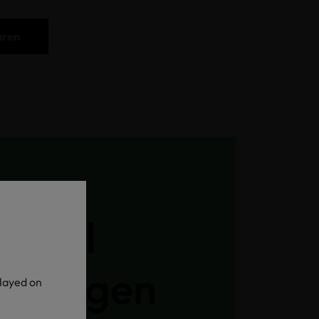
hren
Label
ntragen
played on