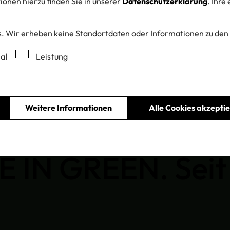
onen hierzu finden Sie in unserer
Datenschutzerklärung
. Ihre
. Wir erheben keine Standortdaten oder Informationen zu den
al
Leistung
Home
Standards
OEKO-TEX® MADE IN GREEN
Weitere Informationen
Alle Cookies akzepti
r. Ver­ant­wort­u
E IN GREEN. Seit