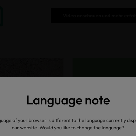
Video anschauen und mehr erfa
bel
Language note
n
bea
uage of your browser is different to the language currently dis
our website. Would you like to change the language?