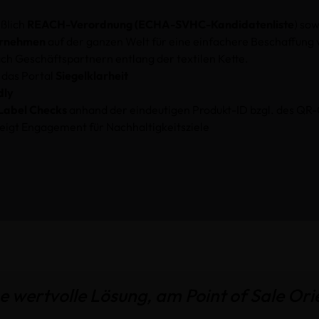
eßlich
REACH-Verordnung (
ECHA-SVHC-Kandidatenliste
) so
ternehmen
auf der ganzen Welt für eine einfachere Beschaffung 
ch Geschäftspartnern entlang der textilen Kette.
 das Portal
Siegelklarheit
dly
abel Chec
ks
anhand der eindeutigen Produkt-ID bzgl. des QR-
igt Engagement für Nachhaltigkeitsziele
 wertvolle Lösung, am Point
of
Sale Ori