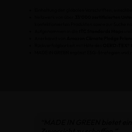
Einhaltung der globalen Vorschriften, einschli
Netzwerk von über
35'000 zertifizierten Un
konfektionierten Produkten sowie zur Suche na
Aufgenommen in die
ITC Standards Maps
und
Anerkannt von
Amazon Climate Pledge Frien
Rückverfolgbarkeit mit Hilfe des
OEKO-TEX® L
MADE IN GREEN ergänzt ESG-Strategien und ze
“MADE IN GREEN bietet eine
Zuversicht zu schaffen.”