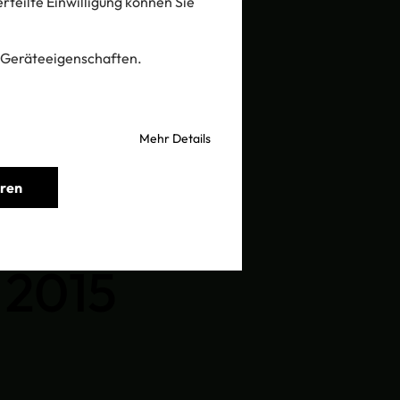
 erteilte Einwilligung können Sie
 Geräteeigenschaften.
Mehr Details
eren
ngs­voll.
 2015