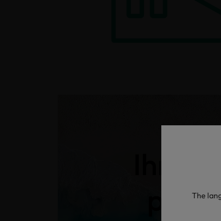
Ihr La
prüfe
The lang