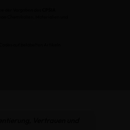
wie der Vorgaben des
CPSIA
von Chemikalien, Materialien und
Codes auf belabelten Artikeln
entierung, Vertrauen und