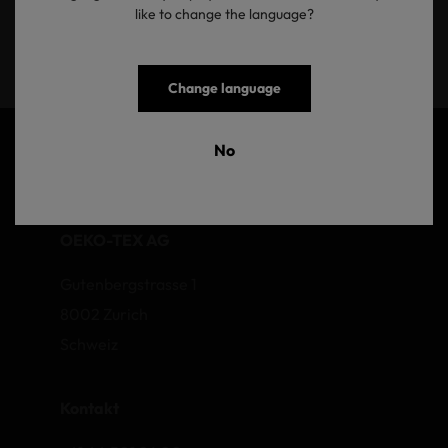
like to change the language?
Senden
Change language
No
OEKO-TEX AG
Gutenbergstrasse 1
8002 Zurich
Schweiz
Kontakt