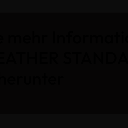
e mehr Informat
 LEATHER STAND
herunter