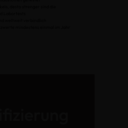
kels, desto strenger sind die
d Labortests
nd weltweit verbindlich
nzwerte mindestens einmal im Jahr
ifizierung