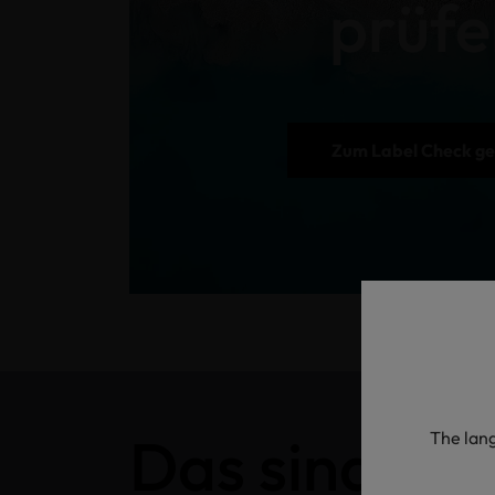
prüfe
Zum Label Check g
Das sind die
The lang