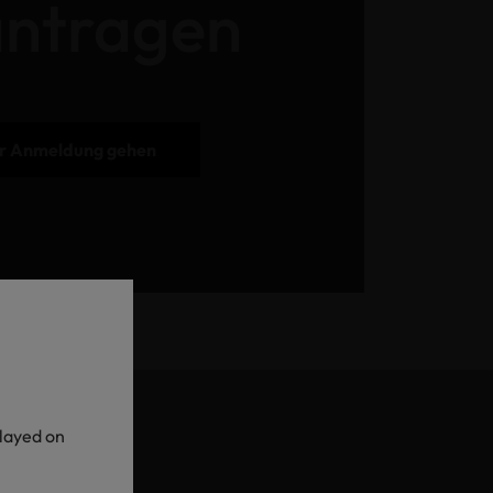
ntragen
r Anmeldung gehen
played on