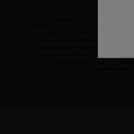
Einhaltung globalen Vorschriften, einschließl
CPSIA
.
Ledermaterial und Lederprodukte, einschließli
Netzwerk von über
35'000 zertifizierten Un
konfektionierten Produkten sowie zur Suche na
Dank unseres modularen Systems werden die Koste
fertige Produkt entfallen, wenn alle Kompon
Optionale Zertifizierung für
spezielle Artikel
, 