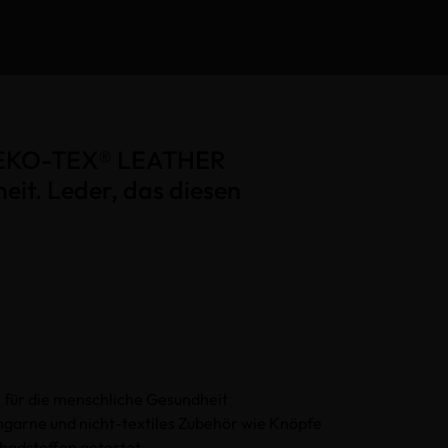
m OEKO-TEX® LEATHER
it. Leder, das diesen
ch für die menschliche Gesundheit
ähgarne und nicht-textiles Zubehör wie Knöpfe
chadstoffen getestet