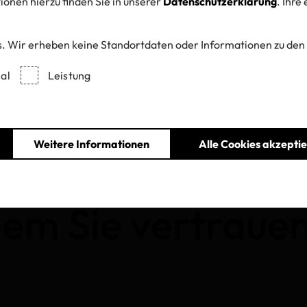
onen hierzu finden Sie in unserer
Datenschutzerklärung
. Ihre
. Wir erheben keine Standortdaten oder Informationen zu den
al
Leistung
Home
Standards
OEKO-TEX® LEATHER STANDARD
Weitere Informationen
Alle Cookies akzepti
X® LEATHER S
dem Sie vertraue