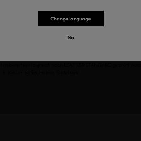
Change language
ich der Anhänge XVII und XIV der
REACH-Verordnung
inkl. der
E
ch Schuhe, können auf jeder Verarbeitungsstufe geprüft und zer
No
ternehmen
auf der ganzen Welt für eine einfachere Beschaffung 
ch Geschäftspartnern entlang der Textil- und Leder-Lieferkett
n für die Zertifizierung auf die einzelnen Produktionsschritte v
enten bereits erfolgreich nach LEATHER STANDARD geprüft wur
z. B. Koffer, Sofas, Helme, Sättel usw.