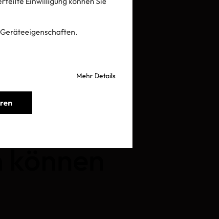
 erteilte Einwilligung können Sie
 Geräteeigenschaften.
Mehr Details
eren
TANDARD:
n können