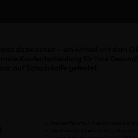
 etwas dazwischen – ein Artikel mit de
male Kaufentscheidung für Ihre Gesundhe
bor auf Schadstoffe getestet.
Der zertifizierte Artikel ist unbedenkli
Sämtliche Bestandteile, wie z. B. die N
wurden auf eine Liste von über 1.000 S