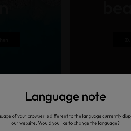
n
bea
ehen
Zu
Language note
 Vorteile
uage of your browser is different to the language currently dis
our website. Would you like to change the language?