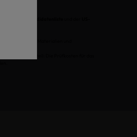
CHA-SVHC-Kandidatenliste
und der
US-
tifiziert werden.
von Chemikalien, Materialien und
e.
erteilt. Ihr Vorteil: Die Prüfkosten für das
den.