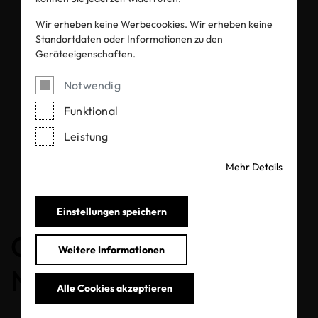
Weitere Stellenangebote
Wir erheben keine Werbecookies. Wir erheben keine
Standortdaten oder Informationen zu den
finden Sie auf unserer
Geräteeigenschaften.
englischen Jobseite.
Notwendig
Funktional
Zur englischen Jobseite
Leistung
Mehr Details
Einstellungen speichern
OEKO-TEX®
Weitere Informationen
Newsletter
Alle Cookies akzeptieren