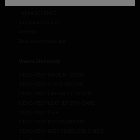
+41 44 501 26 00
info@oekotex.com
Kontakt
Beschwerdeformular
Unsere Standards
OEKO-TEX® MADE IN GREEN
OEKO-TEX® STANDARD 100
OEKO-TEX® ORGANIC COTTON
OEKO-TEX® LEATHER STANDARD
OEKO-TEX® STeP
OEKO-TEX® ECO PASSPORT
OEKO-TEX® RESPONSIBLE BUSINESS