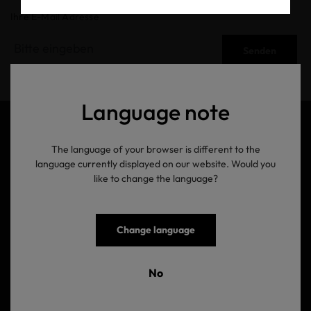
Ihre E-Mail Adresse
Senden
Language note
The language of your browser is different to the
language currently displayed on our website. Would you
like to change the language?
OEKO-TEX AG
Gutenbergstrasse 1
Change language
8002 Zurich
Schweiz
No
Kontakt