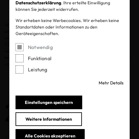
Datenschutzerklärung
. Ihre erteilte Einwilligung
können Sie jederzeit widerrufen.
Wir erheben keine Werbecookies. Wir erheben keine
Wir wurden 1992 mit dem Ziel gegründet, durch Labortests
Standortdaten oder Informationen zu den
sicherzustellen, dass Textilprodukte für die Gesundheit
Geräteeigenschaften.
unbedenklich sind. Dies führte zur Entwicklung des OEKO-TEX®
STANDARD 100. Heute ist es die weltweit bekannteste und
Notwendig
vertrauenswürdigste Zertifizierung für Produktsicherheit. Aktuell
bestehen wir aus 17 unabhängigen Textil- und Lederprüfinstituten
Funktional
und bieten ein umfangreiches Produktportfolio an.
Leistung
Mehr Details
2025
Einstellungen speichern
Weitere Informationen
Alle Cookies akzeptieren
April