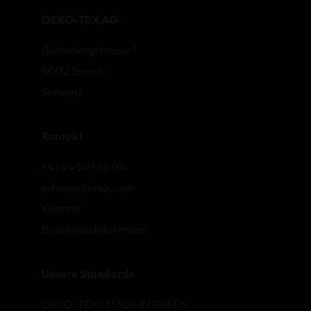
OEKO-TEX AG
Gutenbergstrasse 1
8002 Zurich
Schweiz
Kontakt
+41 44 501 26 00
info@oekotex.com
Kontakt
Beschwerdeformular
Unsere Standards
OEKO-TEX® MADE IN GREEN