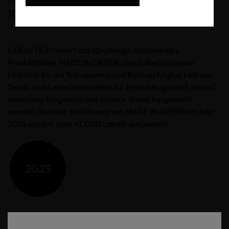
10 Jahre OEKO-TEX® MADE IN GREEN
OEKO-TEX® feiert das 10-jährige Jubiläum des
Produktlabels MADE IN GREEN. Das Label hat einen
Maßstab für die Transparenz und Rückverfolgbarkeit von
Textil- und Lederlieferketten für Produkte gesetzt, die auf
verantwortungsvolle und sichere Weise hergestellt
wurden. Seit der Einführung von MADE IN GREEN im Jahr
2015 wurden über 41.000 Labels ausgestellt.
2025