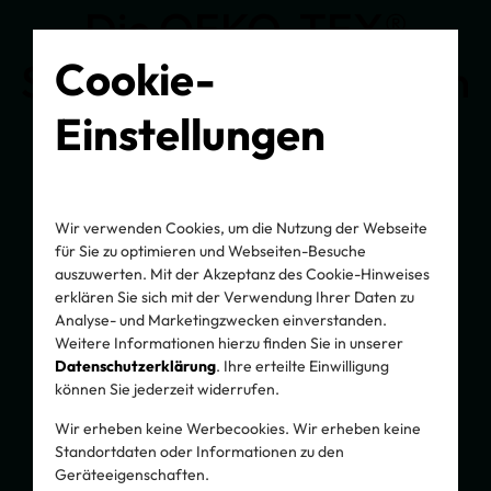
Die OEKO-TEX®
Cookie-
Standards ermöglichen
Einstellungen
es jedem,
verantwortungsvolle
Entscheidungen zu
Wir verwenden Cookies, um die Nutzung der Webseite
für Sie zu optimieren und Webseiten-Besuche
treffen und natürliche
auszuwerten. Mit der Akzeptanz des Cookie-Hinweises
erklären Sie sich mit der Verwendung Ihrer Daten zu
Analyse- und Marketingzwecken einverstanden.
Ressourcen zu
Weitere Informationen hierzu finden Sie in unserer
Datenschutzerklärung
. Ihre erteilte Einwilligung
schützen.
können Sie jederzeit widerrufen.
Wir erheben keine Werbecookies. Wir erheben keine
Standortdaten oder Informationen zu den
Geräteeigenschaften.