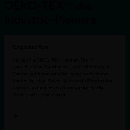
OEKO-TEX®: die
Industrie-Pioniere
Organisation
Lernen Sie OEKO-TEX® kennen: Die 17
unabhängigen Forschungs- und Prüfinstitute in
Europa und Japan arbeiten gemeinsam an der
kontinuierlichen Entwicklung von Prüfmethoden
und der Festlegung von Grenzwerten für die
Textil- und Lederindustrie.