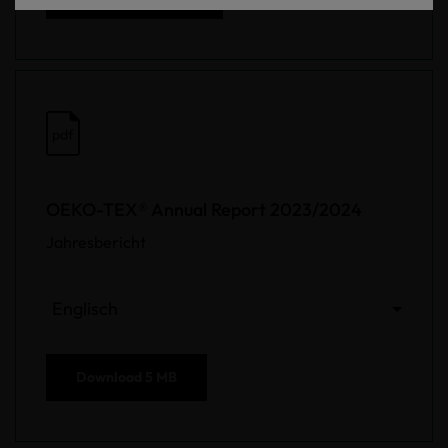
pdf
OEKO-TEX® Annual Report 2023/2024
Jahresbericht
Englisch
Download
5 MB