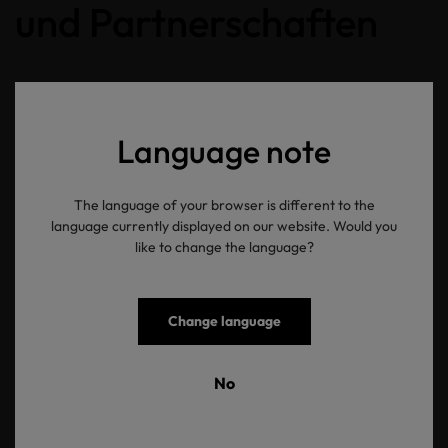
und Partnerschaften
Language note
pdf
The language of your browser is different to the
language currently displayed on our website. Would you
like to change the language?
OEKO-TEX® Code of Conduct
Organisation
Change language
Englisch
No
Download
464 KB