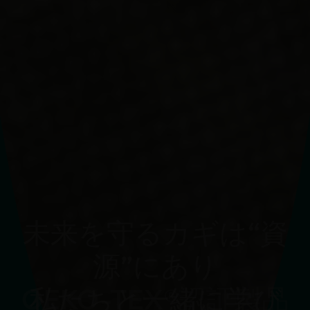
未来を守るカギは“資
源”にあり
OEKO-TEX®認証製品
私たちと一緒に学び
スタンダード 100：