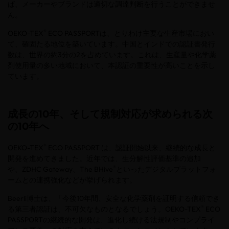
ば、メーカーやブランドは適切な調達判断を行うことができませ
ん。
®
OEKO-TEX
ECO PASSPORT
は、とりわけ主要な生産市場におい
て、確固たる地位を築いています。中国とインドでの認証書発行
数は、世界の約
3
分の
2
を占めています。これは、生産量や化学薬
剤使用量の多い地域において、本認証の重要性が高いことを示し
ています。
成長の10年、そして規制対応が求められる次
の10年へ
®
OEKO-TEX
ECO PASSPORT
は、認証開始以来、継続的な成長と
開発を進めてきました。近年では、生分解性評価基準の追加
®
や、
ZDHC Gateway
、
The BHive
といったデジタルプラットフォ
ームとの連携強化などが挙げられます。
Beerli
博士は、「今後
10
年間、安全な化学薬剤を証明する信頼でき
®
る第三者認証は、不可欠なものとなるでしょう。
OEKO-TEX
ECO
PASSPORT
の継続的な開発は、進化し続ける法規制やコンプライ