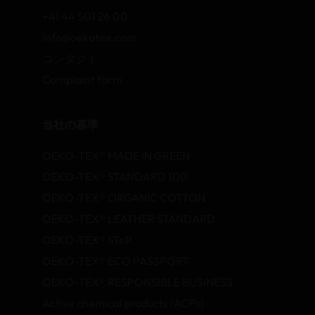
+41 44 501 26 00
info@oekotex.com
コンタクト
Complaint form
当社の基準
OEKO-TEX® MADE IN GREEN
OEKO-TEX® STANDARD 100
OEKO-TEX® ORGANIC COTTON
OEKO-TEX® LEATHER STANDARD
OEKO-TEX® STeP
OEKO-TEX® ECO PASSPORT
OEKO-TEX® RESPONSIBLE BUSINESS
Active chemical products (ACPs)