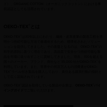
ド）、
ORGANIC COTTON
（オーガニックコットン）における事
前認証としても活用されています。
®
OEKO-TEX
とは
®
OEKO-TEX
は
30
年以上にわたり、繊維・皮革産業の製造工程を透
明かつ持続可能な方法で最適化するため、標準化されたソリュー
®
ションを提供してきました。その基盤となるのは、
OEKO-TEX
の
科学的原則に基づく理念であり、高品質で安全かつ持続可能な製
品を市場に送り出すことに貢献してきました。現在、
100
を超える
®
国々のメーカー、ブランド、商社など
35,000
社が
OEKO-TEX
を
利用しています。また、世界中の何百万人もの消費者が
OEKO-
®
TEX
ラベル付き製品を購入しており、責任ある購買行動の指針と
して広く認知されています。
®
®
OEKO-TEX
認証を取得している製品や企業は、
OEKO-TEX
バイ
イングガイド
でご覧いただけます。