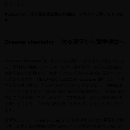
れています。
▶
2025
年のラボ分析調査結果の詳細は、
こちら
でご覧いただけま
す。
Greener chemistry
－法令遵守から競争優位へ
－
“
Greener chemistry
”は、単なる化学薬剤の置き換えではありませ
ん。原材料の純度、エネルギー効率、排水管理、さらには製品寿
命終了後の分解性まで、生産プロセス全体を包括的に見直すこと
®
が求められます。
OEKO-TEX
CEO
の
Alfred J. Beerli
博士は、「化
学薬剤の透明性は、もはや自主的な取り組みではなく、法的義務
®
になりつつあります。
OEKO-TEX
ECO PASSPORT
は、取得企業に
対して品質管理システムの維持、従業員教育、適切な廃棄物管理
を求めることで、この包括的な視点を支えています」と述べてい
ます。
透明性こそが、“
Greener chemistry
”を実現するための重要な基盤
です。化学組成や性能に関する中立的かつ実証的な情報がなけれ