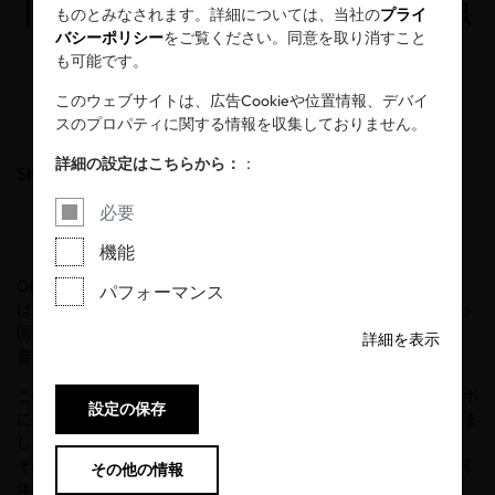
向けた基準をさらに強
ものとみなされます。詳細については、当社の
プライ
バシーポリシー
をご覧ください。同意を取り消すこと
化
も可能です。
このウェブサイトは、広告Cookieや位置情報、デバイ
スのプロパティに関する情報を収集しておりません。
2026年05月20日
詳細の設定はこちらから：
：
Share
必要
機能
®
®
OEKO-TEX
ECO PASSPORT
（エコテックス
エコパスポート）
パフォーマンス
は、
2015
年の認証発足から
10
周年を迎えました。現在では、
50
カ
国以上において、
65,000
点を超える認証製品、
2,125
件の認証
詳細を表示
書、
1,400
社以上の認証企業実績を有しています。
®
®
この節目に、
OEKO-TEX
（エコテックス
）国際共同体は、各ラボ
設定の保存
®
における
OEKO-TEX
ECO PASSPORT
の試験データを分析調査しま
した。今回の調査では、基準値超過が多く見られる試験項目や、
®
その傾向が強い製品群を明らかにしました。
OEKO-TEX
国際共同
その他の情報
体は、こうした情報開示を通じて、繊維・皮革・化学業界におけ