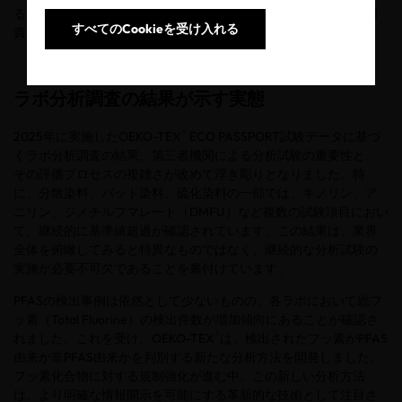
る厳格な安全基準への対応を支援するとともに、業界全体の説明
すべてのCookieを受け入れる
責任の向上と技術革新の促進を目指しています。
ラボ分析調査の結果が示す実態
®
2025
年に実施した
OEKO-TEX
ECO PASSPORT
試験データに基づ
くラボ分析調査の結果、第三者機関による分析試験の重要性と、
その評価プロセスの複雑さが改めて浮き彫りとなりました。特
に、分散染料、バット染料、硫化染料の一部では、キノリン、ア
ニリン、ジメチルフマレート（
DMFU
）など複数の試験項目におい
て、継続的に基準値超過が確認されています。この結果は、業界
全体を俯瞰してみると特異なものではなく、継続的な分析試験の
実施が必要不可欠であることを裏付けています。
PFAS
の検出事例は依然として少ないものの、各ラボにおいて総フ
ッ素（
Total Fluorine
）の検出件数が増加傾向にあることが確認さ
®
れました。これを受け、
OEKO-TEX
は、検出されたフッ素が
PFAS
由来か非
PFAS
由来かを判別する新たな分析方法を開発しました。
フッ素化合物に対する規制強化が進む中、この新しい分析方法
は、より明確な情報開示を可能にする革新的な技術として注目さ