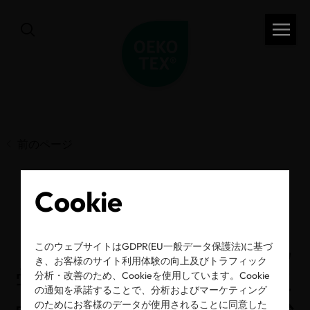
前のページ
Cookie
OEKO-TEX® ECO
PASSPORT 10周年 / 化
このウェブサイトはGDPR(EU一般データ保護法)に基づ
き、お客様のサイト利用体験の向上及びトラフィック
学薬剤の透明性向上に
分析・改善のため、Cookieを使用しています。Cookie
の通知を承諾することで、分析およびマーケティング
のためにお客様のデータが使用されることに同意した