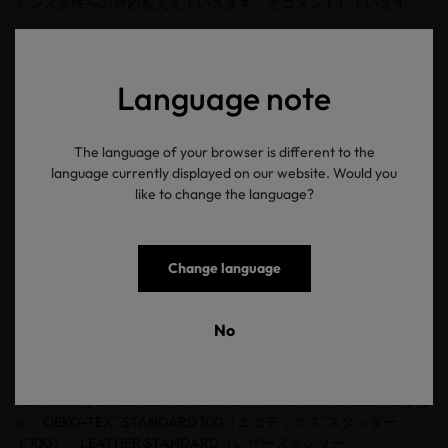
アンス要件への対応を支えていきます」とコメントしています。
®
これまで
10
年間の実績を積み重ねてきた
OEKO-TEX
ECO
PASSPORT
は、責任ある化学薬剤管理へ向けた業界基盤として、
今後ますます重要な役割を担っていきます。
Language note
®
OEKO-TEX
ECO PASSPORT
とは
The language of your browser is different to the
language currently displayed on our website. Would you
like to change the language?
®
OEKO-TEX
ECO PASSPORT
は、繊維・皮革産業において長年課題
の一つとされてきた「工場で使用される前段階での化学薬剤の安
全性確認」に対応する認証制度として、
10
年前に発足しました。
成分表示や
CAS
番号のスクリーニングだけに依存せず、第三者試
Change language
験機関による分析試験を必須としている点が大きな特長です。こ
の認証は、
ECHA-SVHC
、
EU REACH
、
EU POP
、
ZDHC MRSL 3.1
へ準拠しています。
No
®
OEKO-TEX
ECO PASSPORT
は、最新の科学的知見や法規制動向を
反映しながら、継続的に更新されています。認証製品は、
OEKO-
®
®
TEX
Buying Guide
、
ZDHC Gateway
、
The BHive
に掲載されるほ
®
®
か、
OEKO-TEX
STANDARD 100
（エコテックス
スタンダー
ド
100
）、
LEATHER STANDARD
（レザースタンダー