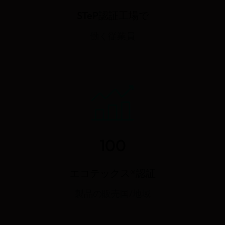
STeP認証工場で
働く従業員
100
エコテックス®認証
製品の販売国/地域