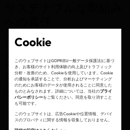
サステナブルな取組み
への責任
Cookie
私たちの使命は明確です。
健康と環境に対する管理責
このウェブサイトはGDPR(EU一般データ保護法)に基づ
任を最優先した信頼できる
き、お客様のサイト利用体験の向上及びトラフィック
認証によって、消費者と業
分析・改善のため、Cookieを使用しています。Cookie
の通知を承諾することで、分析およびマーケティング
界に貢献することです。
のためにお客様のデータが使用されることに同意した
ものとみなされます。詳細については、当社の
プライ
バシーポリシー
をご覧ください。同意を取り消すこと
も可能です。
このウェブサイトは、広告Cookieや位置情報、デバイ
スのプロパティに関する情報を収集しておりません。