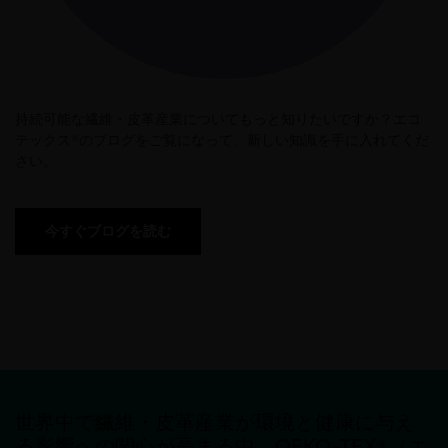
持続可能な繊維・皮革産業についてもっと知りたいですか？エコ
テックス®のブログをご覧になって、新しい知識を手に入れてくだ
さい。
今すぐブログを読む
世界中で繊維・皮革産業が環境と健康に与え
る影響への関心が高まる中、OEKO-TEX®（エ