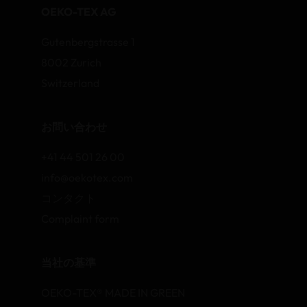
OEKO-TEX AG
Gutenbergstrasse 1
8002 Zurich
Switzerland
お問い合わせ
+41 44 501 26 00
info@oekotex.com
コンタクト
Complaint form
当社の基準
OEKO-TEX® MADE IN GREEN