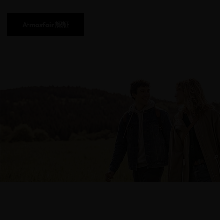
Atmosfair 認証