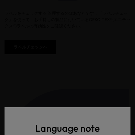
ラベルをチェックする 管理するのはあなたです：「ラベルチェッ
ク」を使って、お手持ちの製品に付いているOEKO-TEX®(エコテッ
クス®)ラベルの有効性をご確認ください。
ラベルチェックへ
Language note