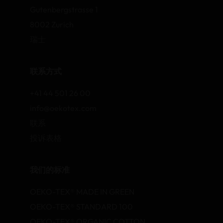
Gutenbergstrasse 1
8002 Zurich
瑞士
联系方式
+41 44 501 26 00
info@oekotex.com
联系
投诉表格
我们的标准
OEKO-TEX® MADE IN GREEN
OEKO-TEX® STANDARD 100
OEKO-TEX® ORGANIC COTTON