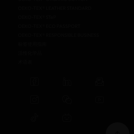
OEKO-TEX® LEATHER STANDARD
OEKO-TEX® STeP
OEKO-TEX® ECO PASSPORT
OEKO-TEX® RESPONSIBLE BUSINESS
标签使用指南
活性化学品
术语表