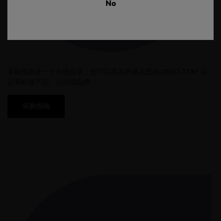
No
采购指南是一个在线目录，您可以在其中展示您的 OEKO-TEX® 认
证和标签产品、公司或品牌。
采购指南