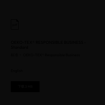
pdf
OEKO-TEX® RESPONSIBLE BUSINESS -
Standard
标准 •
OEKO-TEX® Responsible Business
English
下载
2 MB