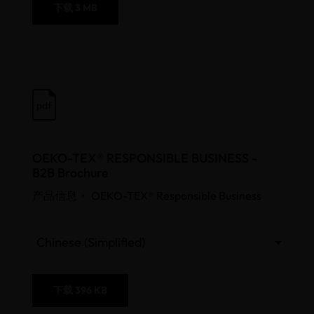
下载
3 MB
pdf
OEKO-TEX® RESPONSIBLE BUSINESS -
B2B Brochure
产品信息 •
OEKO-TEX® Responsible Business
Chinese (Simplified)
下载
396 KB