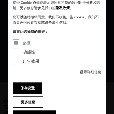
接受 Cookie 通知即表示您同意将您的数据用于分析和营
OEKO-TEX®
销。更多信息请参见我们的
隐私政策
。
RESPONSIBLE
您可以随时撤销同意。我们不收集广告 cookie。我们不
收集任何位置数据或设备属性信息。
BUSINESS:
请在此选择您的偏好：
确保尽职调查
必要
功能性
广告效果
显示详细信息
保存设置
OEKO-TEX® RESPONSIBLE BUSINESS是一款
更多信息
管理工具，旨在帮助企业符合纺织与皮革行业
供应链的尽职调查要求。获得此管理流程认证