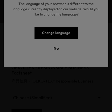
The language of your browser is different to the
language currently displayed on our website. Would you
like to change the language?
Change language
No
pdf
OEKO-TEX® RESPONSIBLE BUSINESS -
Factsheet
产品信息 •
OEKO-TEX® Responsible Business
Chinese (Simplified)