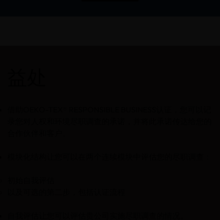
益处
借助OEKO-TEX® RESPONSIBLE BUSINESS认证，您可以记
录您对人权和环境尽职调查的承诺，并将此承诺传达给您的
合作伙伴和客户。
模块化结构让您可以在两个连续模块中评估您的尽职调查：
初始自我评估
以及可选的第二步，包括认证流程
自我评估让您可以评估贵公司实施尽职调查的情况。