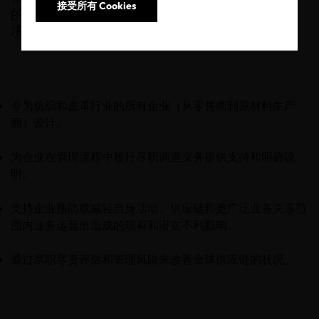
接受所有 Cookies
的企业专注践行尽职调查责任，保护人权和环
境。
专为纺织和皮革行业的所有企业（从零售商到原材料生产
商）设计。
为企业在管理流程中履行尽职调查义务提供支持和明确说
明。
支持企业预防或减轻自身活动、供应链和更广泛业务关系范
围内业务运营所造成的现有和潜在不利影响。
通过尽职尽责评估和管理风险来改善全球供应链的状况。