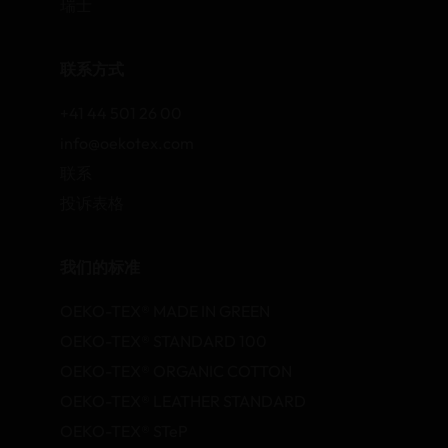
瑞士
联系方式
+41 44 501 26 00
info@oekotex.com
联系
投诉表格
我们的标准
OEKO-TEX® MADE IN GREEN
OEKO-TEX® STANDARD 100
OEKO-TEX® ORGANIC COTTON
OEKO-TEX® LEATHER STANDARD
OEKO-TEX® STeP