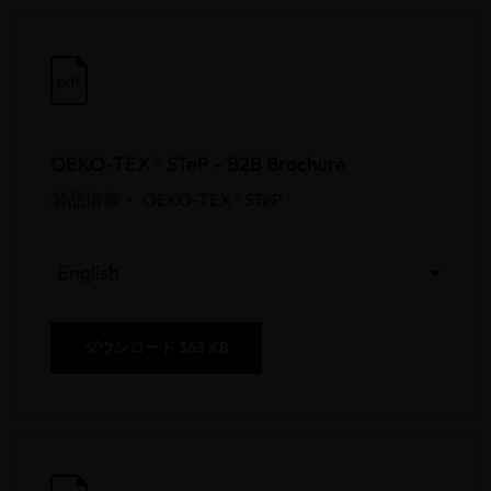
pdf
OEKO-TEX® STeP - B2B Brochure
製品情報 •
OEKO-TEX® STeP
English
ダウンロード
363 KB