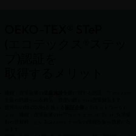
OEKO-TEX® STeP
(エコテックス®ステッ
プ)認証を
取得するメリット
繊維・皮革産業の
生産施設
全般に対する認証。ファイバー
生産や紡績から衣料品、原皮の鞣しから皮革製品まで
世界中の35,000社を超える
認証企業
とのネットワークに
より、繊維・皮革産業のサプライチェーンに沿った化学薬
剤や原材料、ビジネスパートナー等の情報収集が容易にな
ります。