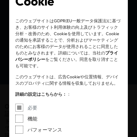
Cookie
OEKO-TEX® STeP:
人と地球のために、
このウェブサイトはGDPR(EU一般データ保護法)に基づ
き、お客様のサイト利用体験の向上及びトラフィック
責任ある生産を
分析・改善のため、Cookieを使用しています。Cookie
の通知を承諾することで、分析およびマーケティング
のためにお客様のデータが使用されることに同意した
ものとみなされます。詳細については、当社の
プライ
バシーポリシー
をご覧ください。同意を取り消すこと
も可能です。
このウェブサイトは、広告Cookieや位置情報、デバイ
スのプロパティに関する情報を収集しておりません。
詳細の設定はこちらから：
：
OEKO-TEX® STeP(エコテックス®ステップ)認
必要
証は、繊維・皮革製品の生産及び工業用ラン
機能
ドリーにおいて、社会的・環境的側面の双方
で最高水準の規格を設定しています。この認
パフォーマンス
証は、従業員や環境に対する責任を示すと共