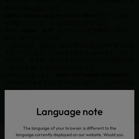
BSCI、FWF、SA8000、ISO9001など、第三者機関による
既存の規格や認証の認定。
ZDHCのSupplier to Zero
やGoBluの
BHive®
アプリに情報
を掲載することで、さらに認知度が高まります。
ZDHC、
GoBlu
、
SLCP
、SLFのような提携機関との協力が
認証に活かされています。
この認証には、施設の二酸化炭素排出量と水使用量を計算
するツールである
「インパクトカリキュレーター」
が含ま
れており、産業界の環境負荷を低減するための積極的な取
り組みを実施できる可能性が示されます。
STeP認証を受けると、
OEKO-TEX® MADE IN GREEN(エ
コテックス®メイドイングリーン)
の製品ラベルが申請可能
になります。
Language note
The language of your browser is different to the
language currently displayed on our website. Would you