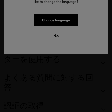
like to change the language?
OEKO-TEX® STeP (エコテ
ックス®ステップ)認証６
Change language
つのモジュール
No
インパクトカリキュレー
ターを使用する
よくある質問に対する回
答
認証の取得