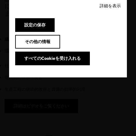
に、より持続可能な企業の生産活動を支援し
詳細を表示
ます。
設定の保存
繊維・皮革産業ならびに工業用ランドリー
に対する認証
その他の情報
環境および化学物質管理
すべてのCookieを受け入れる
社会的責任と公正な労働条件
従業員の健康・安全
生産工程の継続的改善と資源の効率的利用
詳細はビデオをご覧ください