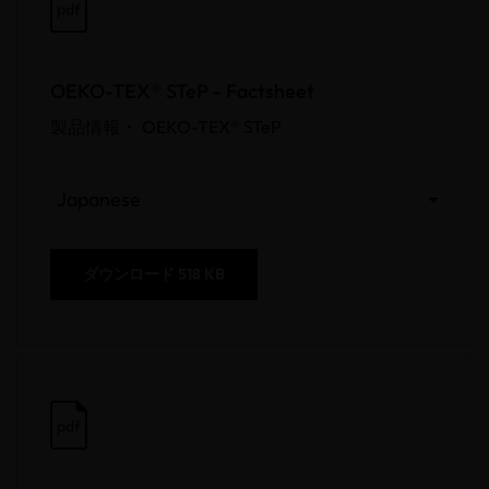
pdf
OEKO-TEX® STeP - Factsheet
製品情報 •
OEKO-TEX® STeP
Japanese
ダウンロード
518 KB
pdf