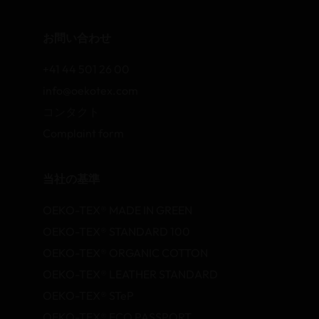
お問い合わせ
+41 44 501 26 00
info@oekotex.com
コンタクト
Complaint form
当社の基準
OEKO-TEX® MADE IN GREEN
OEKO-TEX® STANDARD 100
OEKO-TEX® ORGANIC COTTON
OEKO-TEX® LEATHER STANDARD
OEKO-TEX® STeP
OEKO-TEX® ECO PASSPORT