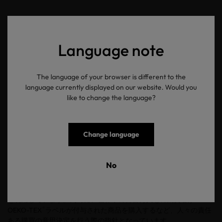
OEKO-TEX® ORGANIC COTTON
2026 新規制内容を確認する
Language note
OEKO-TEX® ECO PASSPORT
The language of your browser is different to the
language currently displayed on our website. Would you
2026 新規制内容を確認する
like to change the language?
®
※ご参考：OEKO-TEX
とは
Change language
®
OEKO-TEX
は 30 年以上にわたり、繊維・皮革産業の製造工程
を透明かつ持続可能な方法で最適化するため、標準化されたソリ
®
ューションを提供してきました。ベースとなるのはOEKO-TEX
の
No
科学的原則に基づく思想であり、高品質で安全かつ持続可能な製
品を市場に送り出すことに貢献してきました。現在、100を超える
国々のメーカー、ブランド、商社など 35,000 社がエコテックス®
を利用しています。同時に、世界中の何百万人もの消費者が
®
OEKO-TEX
ラベルが付与された商品を購入するなど、人々の責任
ある購買の意思決定を行う際の指針となっています。