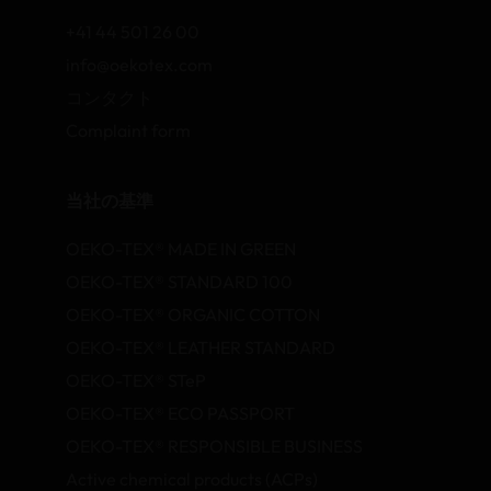
+41 44 501 26 00
info@oekotex.com
コンタクト
Complaint form
当社の基準
OEKO-TEX® MADE IN GREEN
OEKO-TEX® STANDARD 100
OEKO-TEX® ORGANIC COTTON
OEKO-TEX® LEATHER STANDARD
OEKO-TEX® STeP
OEKO-TEX® ECO PASSPORT
OEKO-TEX® RESPONSIBLE BUSINESS
Active chemical products (ACPs)