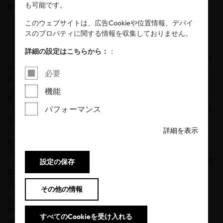
も可能です。
Share
このウェブサイトは、広告Cookieや位置情報、デバイ
スのプロパティに関する情報を収集しておりません。
詳細の設定はこちらから：
：
®
OEKO-TEX
（エコテックス®）は、このたび2026年6月1日発効
の有害化学物質等に対する新規制値等について発表しました。な
必要
お、従来のスケジュールは「１月に新規制値発表／４月に同発効
（適用開始）」でしたが、2026年より「３月発表／６月発効」に
機能
※
変更されています
。
®
パフォーマンス
繊維・皮革産業における信頼関係の確立が、OEKO-TEX
の使命
であることに変わりはありません。信頼は一貫して高い基準に基
づいて築かれるとの考えから、私たちは最新の科学的研究や法規
詳細を表示
制の進展に基づき、毎年認証に適用する試験基準、規制値、ガイ
ドラインの更新を行っています。
®
日本の関連産業の各社におかれましても、ぜひOEKO-TEX
が展
設定の保存
開する活動に引き続きご注目いただき、有害物質管理等のご参考
としてください。
その他の情報
※
現在取得されている認証の更新、及び新たに認証を取得される
際、各々時期によって適用される規格が変わります。その点をお
すべてのCookieを受け入れる
含みください。