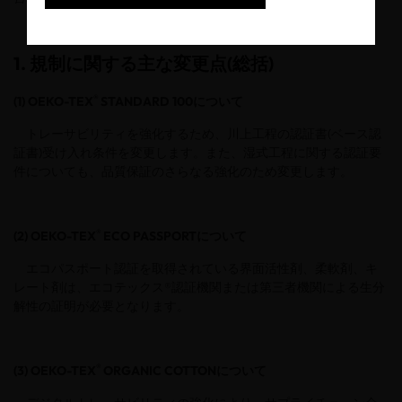
1. 規制に関する主な変更点(総括)
®
(1) OEKO-TEX
STANDARD 100について
トレーサビリティを強化するため、川上工程の認証書(ベース認
証書)受け入れ条件を変更します。また、湿式工程に関する認証要
件についても、品質保証のさらなる強化のため変更します。
®
(2) OEKO-TEX
ECO PASSPORTについて
エコパスポート認証を取得されている界面活性剤、柔軟剤、キ
レート剤は、エコテックス®認証機関または第三者機関による生分
解性の証明が必要となります。
®
(3) OEKO-TEX
ORGANIC COTTONについて