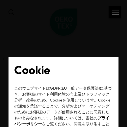
前のページ
Cookie
OEKO-TEX®の新規制
このウェブサイトはGDPR(EU一般データ保護法)に基づ
き、お客様のサイト利用体験の向上及びトラフィック
と新規取組み
分析・改善のため、Cookieを使用しています。Cookie
の通知を承諾することで、分析およびマーケティング
のためにお客様のデータが使用されることに同意した
ものとみなされます。詳細については、当社の
プライ
2026年03月03日
バシーポリシー
をご覧ください。同意を取り消すこと