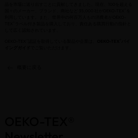
品を市場に送り出すことに貢献してきました。現在、
100
を超える
®
国々のメーカー、ブランド、商社など
35,000
社が
OEKO-TEX
を
利用しています。また、世界中の何百万人もの消費者が
OEKO-
®
TEX
ラベル付き製品を購入しており、責任ある購買行動の指針と
して広く認知されています。
®
®
OEKO-TEX
認証を取得している製品や企業は、
OEKO-TEX
バイ
イングガイド
でご覧いただけます。
概要に戻る
OEKO-TEX®
Newsletter