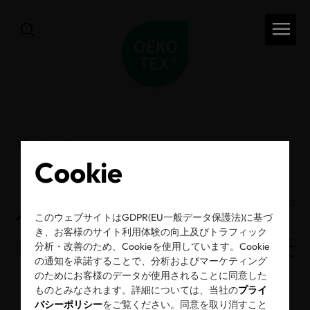
前のページ
Cookie
小学生向け環境学習プ
このウェブサイトはGDPR(EU一般データ保護法)に基づ
き、お客様のサイト利用体験の向上及びトラフィック
ロジェクトに参画～未
分析・改善のため、Cookieを使用しています。Cookie
の通知を承諾することで、分析およびマーケティング
来の消費者に“ラベル
のためにお客様のデータが使用されることに同意した
ものとみなされます。詳細については、当社の
プライ
バシーポリシー
をご覧ください。同意を取り消すこと