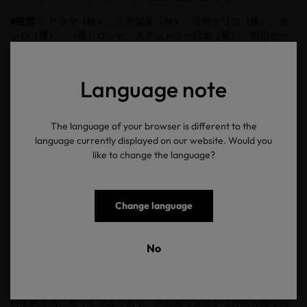
■協賛
： サラヤ（株）、三幸製菓（株）、江崎グリコ（株）、カ
ンロ（株）、（株）ロッテ、ステッドラー日本（株）、明治ホー
ルディングス（株）、
(
株
)
万代、
(
株
)
スギ薬
局、
TOPPAN(
株
)
、
Earth hacks(
株
)
、
(
特非
)
日本森林管理協議
会
(FSC
ジャパン）、
(
一社
)MSC
ジャパン、
(
一社
)
マリン・エコラベ
Language note
ル・ジャパン協議会、
(
一財
)
ニッセンケン品質評価センター、
(
公
社
)
鉄道貨物協会、日本自然エネルギー
(
株
)
、
PET
ボトルリサイクル
推進協議会
The language of your browser is different to the
language currently displayed on our website. Would you
■自治体賞協賛
：
Daigas
エナジー
(
株
)
、
(
株
)ABC
サステナテーブ
like to change the language?
ル、生活協同組合コープこうべ、生活協同組合ならコープ、
(
株
)
イ
ワタ、大阪ガスネットワーク
(
株
)
、
(
株
)
トリドールホールディング
ス、日本製紙クレシア
(
株
)
、
HEROES COFFEE
、三島食品
(
株
)
、
(
株
)
アークス、備前グリーンエネルギー
(
株
)
Change language
®
OEKO-TEX
について
No
®
OEKO-TEX
は
30
年以上にわたり、繊維・皮革産業の製造工程を透
明かつ持続可能な方法で最適化するため、標準化されたソリュー
®
ションを提供してきました。その基盤となるのは、
OEKO-TEX
の
科学的原則に基づく理念であり、高品質で安全かつ持続可能な製