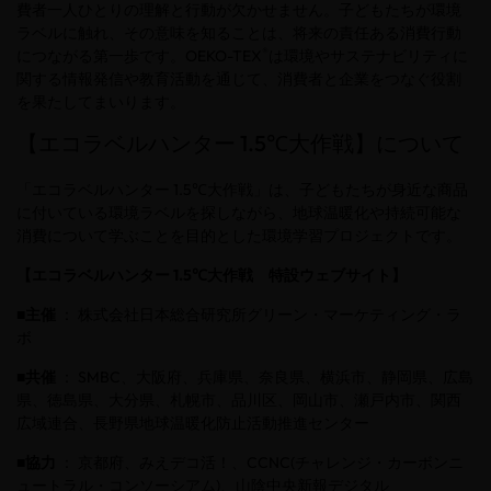
費者一人ひとりの理解と行動が欠かせません。子どもたちが環境
ラベルに触れ、その意味を知ることは、将来の責任ある消費行動
®
につながる第一歩です。
OEKO-TEX
は環境やサステナビリティに
関する情報発信や教育活動を通じて、消費者と企業をつなぐ役割
を果たしてまいります。
【エコラベルハンター
1.5℃
大作戦】について
「エコラベルハンター
1.5℃
大作戦」は、子どもたちが身近な商品
に付いている環境ラベルを探しながら、地球温暖化や持続可能な
消費について学ぶことを目的とした環境学習プロジェクトです。
【エコラベルハンター
1.5℃
大作戦 特設ウェブサイト】
■主催
： 株式会社日本総合研究所グリーン・マーケティング・ラ
ボ
■共催
：
SMBC
、大阪府、兵庫県、奈良県、横浜市、静岡県、広島
県、徳島県、大分県、札幌市、品川区、岡山市、瀬戸内市、関西
広域連合、長野県地球温暖化防止活動推進センター
■協力
： 京都府、みえデコ活！、
CCNC(
チャレンジ・カーボンニ
ュートラル・コンソーシアム
)
、山陰中央新報デジタル