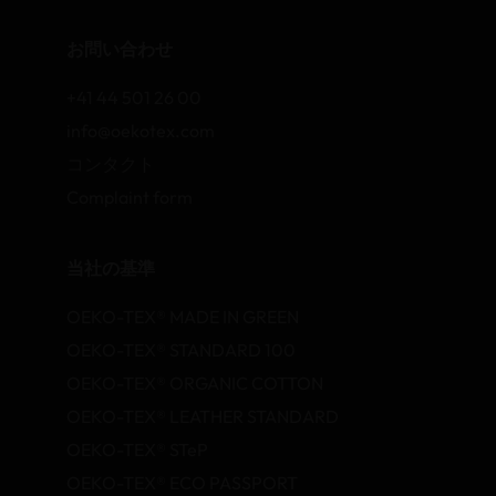
お問い合わせ
+41 44 501 26 00
info@oekotex.com
コンタクト
Complaint form
当社の基準
OEKO-TEX® MADE IN GREEN
OEKO-TEX® STANDARD 100
OEKO-TEX® ORGANIC COTTON
OEKO-TEX® LEATHER STANDARD
OEKO-TEX® STeP
OEKO-TEX® ECO PASSPORT