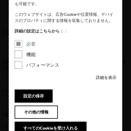
を読む力”を育む
も可能です。
このウェブサイトは、広告Cookieや位置情報、デバイ
2026年06月01日
-
2026年10月13日
スのプロパティに関する情報を収集しておりません。
詳細の設定はこちらから：
：
Share
必要
機能
®
®
OEKO-TEX
（エコテックス
）はこのたび、子どもたちが身近な商
パフォーマンス
品に付いている環境ラベルを探しながら、持続可能な消費につい
て学ぶ環境学習プロジェクト「エコラベルハンター
1.5℃
大作戦」
詳細を表示
に参画しました。
近年、環境や人権への配慮をうたう製品やサービスが増える一方
設定の保存
で、消費者がその取り組みの信頼性を見極める重要性も高まって
います。第三者認証によるエコラベルは、企業の取り組みを分か
りやすく伝えるだけでなく、消費者が商品を選択する際の判断材
その他の情報
料としても重要な役割を果たしています。
今回のプロジェクトは、子どもたちが日常生活の中で環境ラベル
すべてのCookieを受け入れる