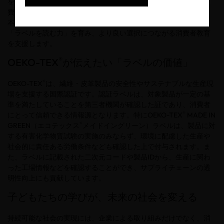
を探し、その意味を学ぶことを通じて、環境問題や持続可能な消
®
費について考えるきっかけを提供するものです。
OEKO-TEX
は、
本取り組みへの参画を通じて、未来の消費者となる子どもたちに
「ラベルを読む力」を育み、より良い選択につながる消費者教育
を支援します。
®
OEKO-TEX
が伝えたい「ラベルの価値」
®
OEKO-TEX
は、繊維・皮革製品の安全性やサステナブルな生産現
場を支援する国際認証です。認証ラベルは、対象製品が一定の基
準を満たしていることを第三者機関が確認した証であり、消費者
®
にとって信頼できる情報源となります。特に
OEKO-TEX
MADE IN
®
GREEN
（エコテックス
メイドイングリーン）ラベルは、製品に対
する有害化学物質試験の実施のみならず、環境に配慮した生産や
社会的に責任ある労働条件なども確認した上で付与されます。ま
た、ラベルに記載された二次元コードや製品
ID
から、生産に関わ
った工場情報などを確認することができ、サプライチェーンの透
明性向上にも貢献しています。
子どもたちの学びが、未来の社会を変える
持続可能な社会の実現には、企業による取り組みだけでなく、消