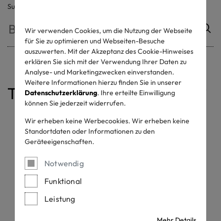
Suche
Wir verwenden Cookies, um die Nutzung der Webseite
für Sie zu optimieren und Webseiten-Besuche
auszuwerten. Mit der Akzeptanz des Cookie-Hinweises
erklären Sie sich mit der Verwendung Ihrer Daten zu
Analyse- und Marketingzwecken einverstanden.
Weitere Informationen hierzu finden Sie in unserer
Table of contents
Datenschutzerklärung
. Ihre erteilte Einwilligung
können Sie jederzeit widerrufen.
Label auf Produkten
DO's und DON'Ts
Label im Marketing
Werbelabel
Lohnveredelung
Wir erheben keine Werbecookies. Wir erheben keine
Standortdaten oder Informationen zu den
Label auf Produkten
Geräteeigenschaften.
Notwendig
Wer darf das STANDARD 100 Label verwenden?
OEKO-TEX® Kunden mit einem gültigen STANDARD 100
Funktional
Zertifikat. Vertriebspartner oder Einzelhändler, die
mindestens ein Produkt mit einem gültigen STANDARD 100
Leistung
Zertifikat besitzen.
Mehr Details