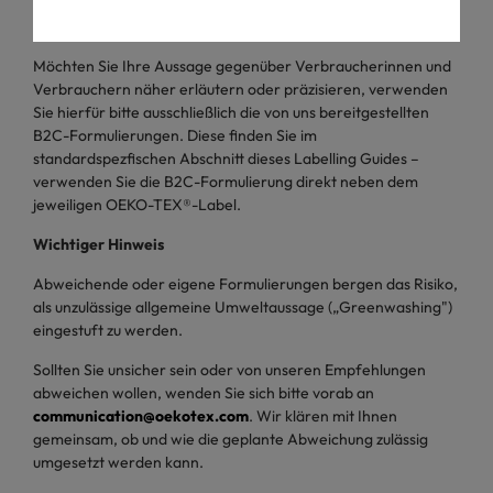
Zusätzliche Angaben für B2C Kommunikation
Möchten Sie Ihre Aussage gegenüber Verbraucherinnen und
Verbrauchern näher erläutern oder präzisieren, verwenden
Sie hierfür bitte ausschließlich die von uns bereitgestellten
B2C-Formulierungen. Diese finden Sie im
standardspezfischen Abschnitt dieses Labelling Guides –
verwenden Sie die B2C-Formulierung direkt neben dem
jeweiligen OEKO-TEX®-Label.
Wichtiger Hinweis
Abweichende oder eigene Formulierungen bergen das Risiko,
als unzulässige allgemeine Umweltaussage („Greenwashing")
eingestuft zu werden.
Sollten Sie unsicher sein oder von unseren Empfehlungen
abweichen wollen, wenden Sie sich bitte vorab an
communication@oekotex.com
. Wir klären mit Ihnen
gemeinsam, ob und wie die geplante Abweichung zulässig
umgesetzt werden kann.