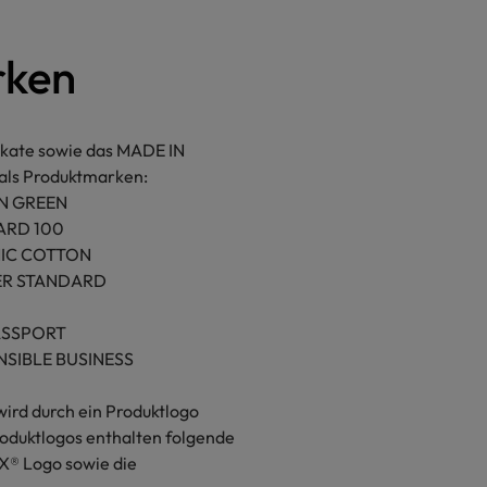
rken
ikate sowie das MADE IN
als Produktmarken:
N GREEN
ARD 100
IC COTTON
ER STANDARD
ASSPORT
SIBLE BUSINESS
ird durch ein Produktlogo
roduktlogos enthalten folgende
® Logo sowie die