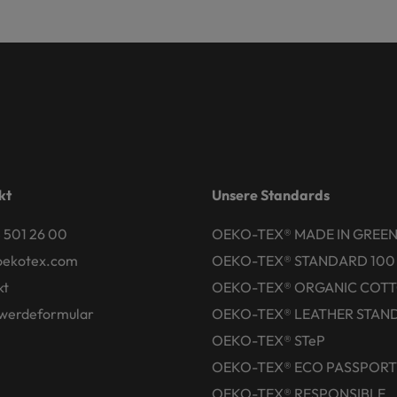
kt
Unsere Standards
 501 26 00
OEKO-TEX® MADE IN GREE
oekotex.com
OEKO-TEX® STANDARD 100
kt
OEKO-TEX® ORGANIC COT
werdeformular
OEKO-TEX® LEATHER STAN
OEKO-TEX® STeP
OEKO-TEX® ECO PASSPORT
OEKO-TEX® RESPONSIBLE