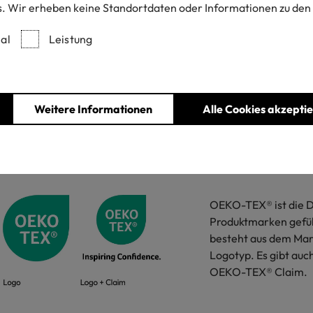
. Wir erheben keine Standortdaten oder Informationen zu den
al
Leistung
Weitere Informationen
Alle Cookies akzepti
OEKO-TEX® Dachmarke
OEKO-TEX® ist die D
Produktmarken gefü
besteht aus dem Ma
Logotyp. Es gibt auc
OEKO-TEX® Claim.