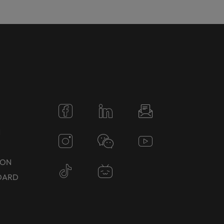
N
TON
DARD