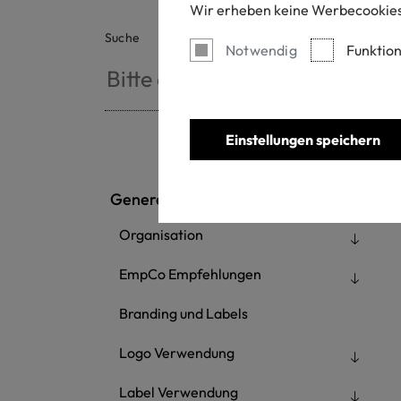
Wir erheben keine Werbecookies
Suche
Notwendig
Funktion
Einstellungen speichern
Generelle Regeln
Organisation
EmpCo Empfehlungen
Branding und Labels
Logo Verwendung
Label Verwendung