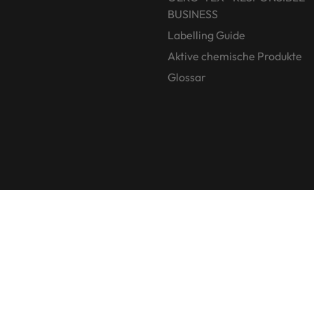
BUSINESS
Labelling Guide
Aktive chemische Produkte
Glossar
ngen
Jobs
Allgemeine Nutzungsbedingungen
Impressum