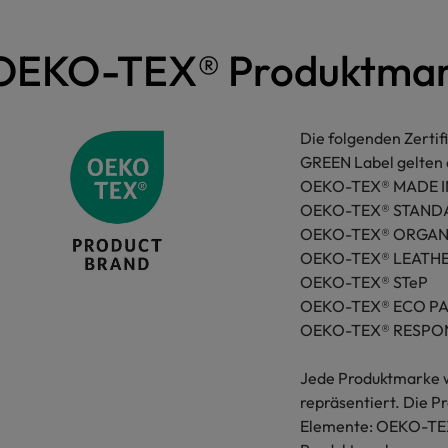
OEKO-TEX® Produktma
Die folgenden Zertif
GREEN Label gelten 
OEKO-TEX® MADE I
OEKO-TEX® STAND
OEKO-TEX® ORGAN
OEKO-TEX® LEATH
OEKO-TEX® STeP
OEKO-TEX® ECO P
OEKO-TEX® RESPON
Jede Produktmarke w
repräsentiert. Die P
Elemente: OEKO-TEX