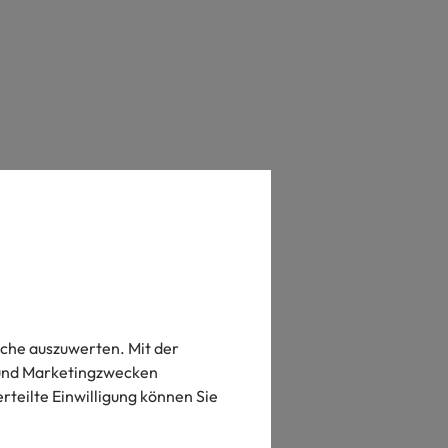
s
ide
che auszuwerten. Mit der
- und Marketingzwecken
 erteilte Einwilligung können Sie