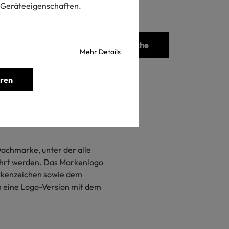
 Geräteeigenschaften.
Suche
Mehr Details
eren
achmarke, unter der alle
hrt werden. Das Markenlogo
rkenzeichen sowie dem
h eine Logo-Version mit dem