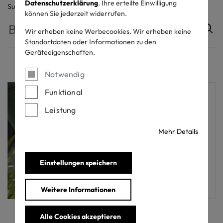
Datenschutzerklärung
. Ihre erteilte Einwilligung
Suche
können Sie jederzeit widerrufen.
Wir erheben keine Werbecookies. Wir erheben keine
Standortdaten oder Informationen zu den
Geräteeigenschaften.
Notwendig
Funktional
Leistung
Mehr Details
Einstellungen speichern
Weitere Informationen
Alle Cookies akzeptieren
Lernen Sie, wie man das MADE IN GREEN-