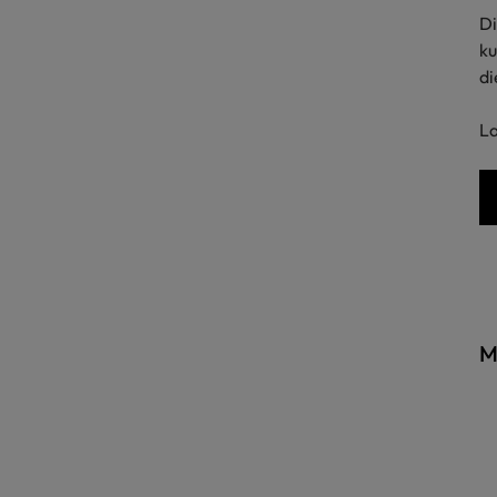
Di
ku
di
La
M