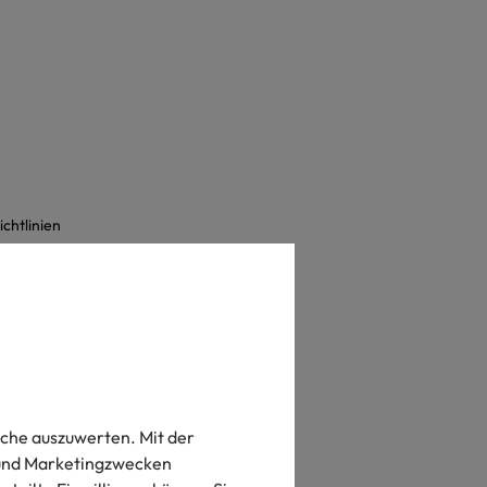
chtlinien
ide
che auszuwerten. Mit der
- und Marketingzwecken