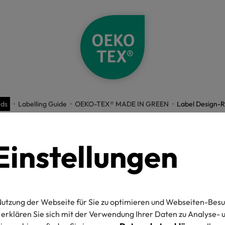
rds
Labelling Guide
OEKO-TEX® MADE IN GREEN
Label Design-Ri
instellungen
belling Gu
utzung der Webseite für Sie zu optimieren und Webseiten-Besu
erklären Sie sich mit der Verwendung Ihrer Daten zu Analyse