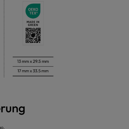
erung
go.