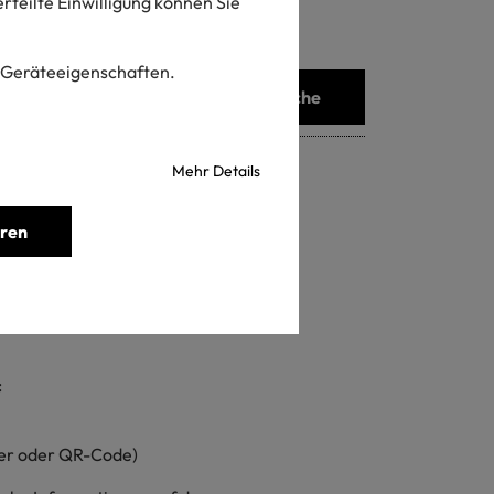
 erteilte Einwilligung können Sie
 Geräteeigenschaften.
Suche
Mehr Details
eren
DE IN GREEN gelabelte
:
mer oder QR-Code)