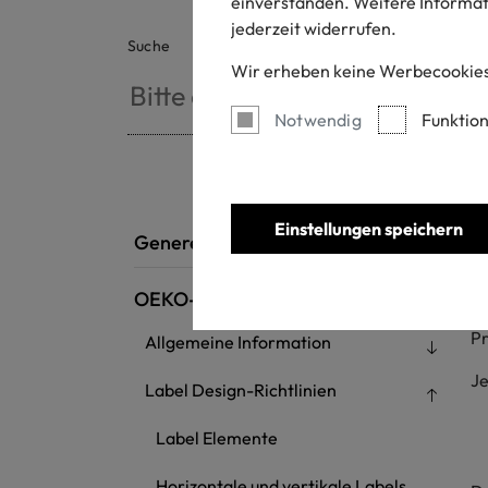
einverstanden. Weitere Informati
jederzeit widerrufen.
Suche
Wir erheben keine Werbecookies
Notwendig
Funktion
Einstellungen speichern
Generelle Regeln
OEKO-TEX® MADE IN GREEN
La
Pr
Allgemeine Information
J
Label Design-Richtlinien
a
Label Elemente
b.
Horizontale und vertikale Labels