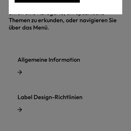
COTTON-Label verwendet. Wählen Sie
unten eine Kategorie, um spezifische
Themen zu erkunden, oder navigieren Sie
über das Menü.
Allgemeine Information
Label Design-Richtlinien