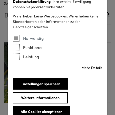
Datenschutzerklärung
. Ihre erteilte Einwilligung
Suche
können Sie jederzeit widerrufen.
Wir erheben keine Werbecookies. Wir erheben keine
Standortdaten oder Informationen zu den
Geräteeigenschaften.
Notwendig
Funktional
Leistung
Mehr Details
Einstellungen speichern
Weitere Informationen
Alle Cookies akzeptieren
Lernen Sie, wie man das ORGANIC