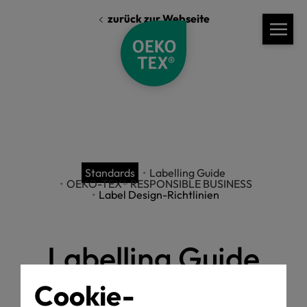
zurück zur Webseite
Standards
Labelling Guide
OEKO-TEX® RESPONSIBLE BUSINESS
Label Design-Richtlinien
Labelling Guide
Cookie-