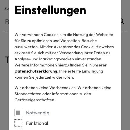
Einstellungen
Suche
Wir verwenden Cookies, um die Nutzung der Webseite
für Sie zu optimieren und Webseiten-Besuche
auszuwerten. Mit der Akzeptanz des Cookie-Hinweises
erklären Sie sich mit der Verwendung Ihrer Daten zu
Table of contents
Analyse- und Marketingzwecken einverstanden.
Weitere Informationen hierzu finden Sie in unserer
Label Elemente
Label Layout
Mindestgrößen
Mindestabstand & Platzierung
Farbvarianten
Farbwerte
Datenschutzerklärung
. Ihre erteilte Einwilligung
können Sie jederzeit widerrufen.
Label Elemente
Wir erheben keine Werbecookies. Wir erheben keine
Standortdaten oder Informationen zu den
Geräteeigenschaften.
Labels werden von OEKO-TEX® als Kommunikationsmittel für
RESPONSIBLE BUSINESS zertifizierte Unternehmen
Notwendig
eingesetzt.
Funktional
Jedes OEKO-TEX® Label muss folgende Komponenten