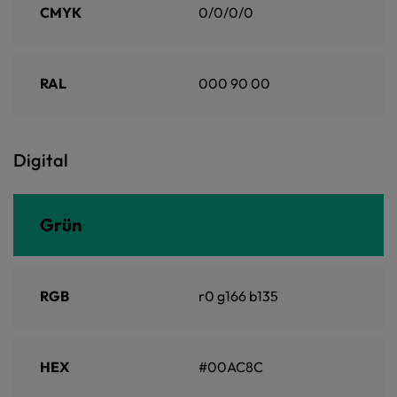
CMYK
0/0/0/0
RAL
000 90 00
Digital
Grün
RGB
r0 g166 b135
HEX
#00AC8C