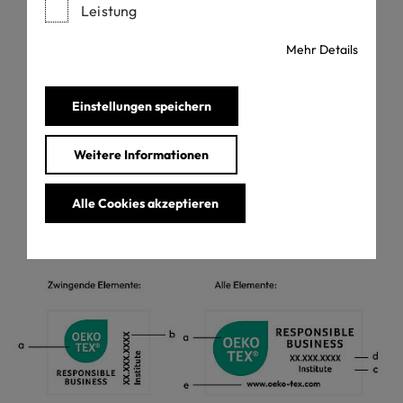
enthalten:
Leistung
a. OEKO-TEX® Produktlogo
Mehr Details
b. Informationen zur Rückverfolgbarkeit (Institut &
Zertifikatsnummer oder QR-Code)
Der modulare Aufbau unserer Labels ermöglicht folgende
Einstellungen speichern
zusätzliche Informationen auf dem Etikett:
Weitere Informationen
c. Institut, wenn der QR-Code gezeigt wird
d. Zertifikatsnummer, wenn der QR-Code gezeigt wird
e. QR-Code, wenn die Zertifikatsnummer gezeigt wird
Alle Cookies akzeptieren
f. Hinweis auf OEKO-TEX® Webseite