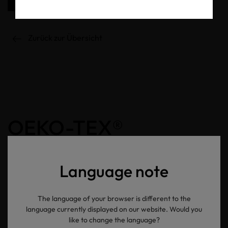
Zurück zur Übersicht
OEKO-TEX®
Newsletter
Language note
Ihre E-Mail Adresse
The language of your browser is different to the
language currently displayed on our website. Would you
Senden
like to change the language?