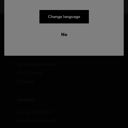
Change language
No
OEKO-TEX AG
Gutenbergstrasse 1
8002 Zurich
Schweiz
Kontakt
+41 44 501 26 00
info@oekotex.com