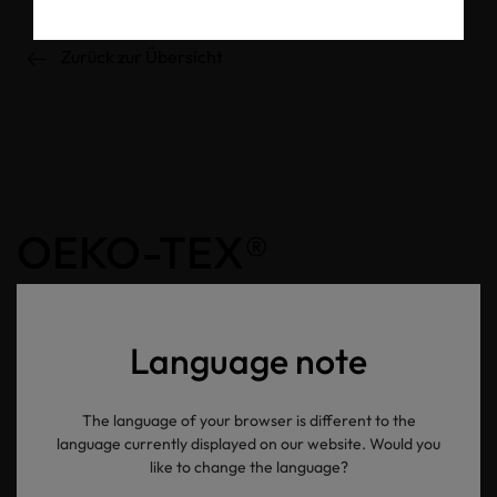
Zurück zur Übersicht
OEKO-TEX®
Newsletter
Language note
Ihre E-Mail Adresse
The language of your browser is different to the
language currently displayed on our website. Would you
Senden
like to change the language?