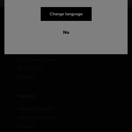
Change language
No
OEKO-TEX AG
Gutenbergstrasse 1
8002 Zurich
Schweiz
Kontakt
+41 44 501 26 00
info@oekotex.com
Kontakt