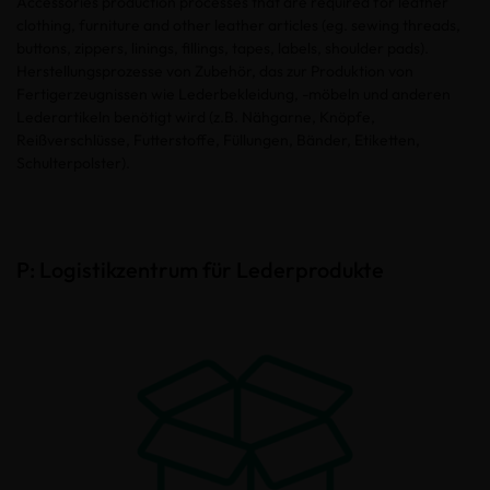
Accessories production processes that are required for leather
clothing, furniture and other leather articles (eg. sewing threads,
buttons, zippers, linings, fillings, tapes, labels, shoulder pads).
Herstellungsprozesse von Zubehör, das zur Produktion von
Fertigerzeugnissen wie Lederbekleidung, -möbeln und anderen
Lederartikeln benötigt wird (z.B. Nähgarne, Knöpfe,
Reißverschlüsse, Futterstoffe, Füllungen, Bänder, Etiketten,
Schulterpolster).
P: Logistikzentrum für Lederprodukte