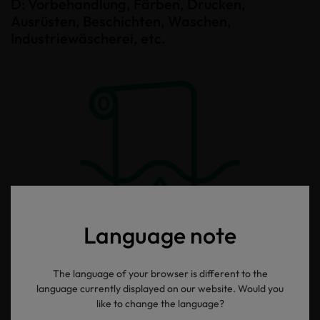
D: Vorbehandlung, Färben, Drucken,
Ausrüsten, Beschichten, Waschen,
Industriewäscherei, etc.
Language note
Herstellungsprozesse innerhalb der Textilproduktion, für die
The language of your browser is different to the
Wasser und Chemikalien als Prozessmedium eingesetzt werden.
language currently displayed on our website. Would you
like to change the language?