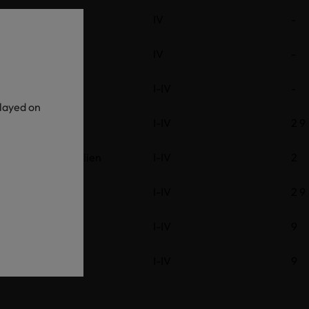
Hilfsmittel
IV
-
Hilfsmittel
IV
-
Hilfsmittel
I-IV
-
played on
te
Hilfsmittel
I-IV
2 9
te
Fasermaterialien
I-IV
2
te
Hilfsmittel
I-IV
2 9
te
Hilfsmittel
I-IV
9
te
Hilfsmittel
I-IV
9