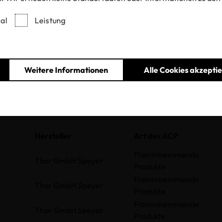
al
Leistung
der Chemikalie
Land
Weitere Informationen
Alle Cookies akzepti
Hersteller
Art des ACP
Flammhemmende
Thor GmbH Speyer
Produkte
Flammhemmende
Thor GmbH Speyer
Produkte
Flammhemmende
Thor GmbH Speyer
Produkte