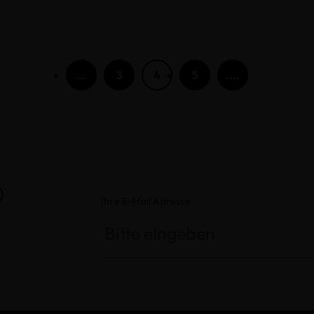
...
3
4
5
....
®
Ihre E-Mail Adresse