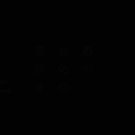
N
TON
DARD