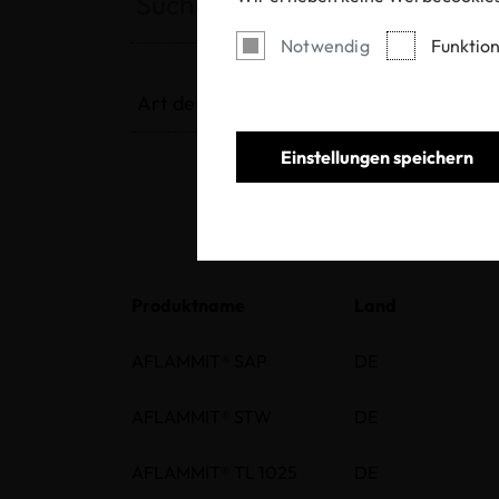
Notwendig
Funktion
Art des ACP
Art 
Einstellungen speichern
Produktname
Land
AFLAMMIT® SAP
DE
AFLAMMIT® STW
DE
AFLAMMIT® TL 1025
DE