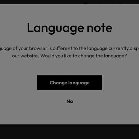
Flammhemmende
Thor GmbH Speyer
Produkte
Flammhemmende
Language note
Thor GmbH Speyer
Produkte
Flammhemmende
Thor GmbH Speyer
Produkte
uage of your browser is different to the language currently dis
Schill + Seilacher GmbH
Biologisch aktive Produk
our website. Would you like to change the language?
Böblingen
Carolina Silver. LLC Maiden
Biologisch aktive Produk
Change language
Anovotek LLC Barnwell
Biologisch aktive Produk
No
Sciessent LLC Beverley MA
Biologisch aktive Produk
Sciessent LLC Beverley MA
Biologisch aktive Produk