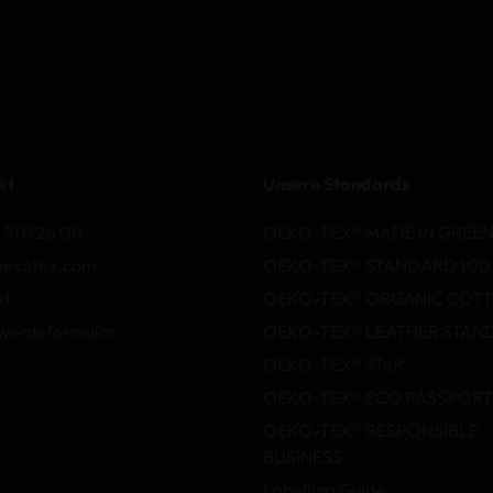
kt
Unsere Standards
 501 26 00
OEKO-TEX® MADE IN GREE
oekotex.com
OEKO-TEX® STANDARD 100
kt
OEKO-TEX® ORGANIC COT
werdeformular
OEKO-TEX® LEATHER STAN
OEKO-TEX® STeP
OEKO-TEX® ECO PASSPORT
OEKO-TEX® RESPONSIBLE
BUSINESS
Labelling Guide