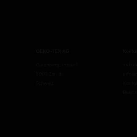
OEKO-TEX AG
Konta
Gutenbergstrasse 1
+41 44
8002 Zurich
info@
Schweiz
Konta
Besch