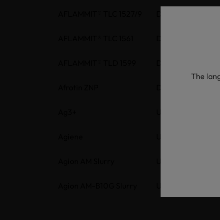
AFLAMMIT® TLC 1527/9
DE
AFLAMMIT® TLC 1561
DE
AFLAMMIT® TLD 1599
DE
The lang
Afrotin ZNP
DE
Ag3+
US
Agiene
US
Agion AM Slurry
US
Agion AM-B10G Slurry
US