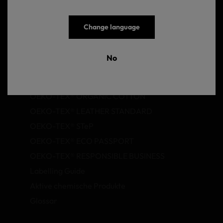
Beschwerdeformular
Change language
Unsere Standards
No
OEKO-TEX® MADE IN GREEN
OEKO-TEX® STANDARD 100
OEKO-TEX® ORGANIC COTTON
OEKO-TEX® LEATHER STANDARD
OEKO-TEX® STeP
OEKO-TEX® ECO PASSPORT
OEKO-TEX® RESPONSIBLE BUSINESS
Labelling Guide
Aktive chemische Produkte
Glossar