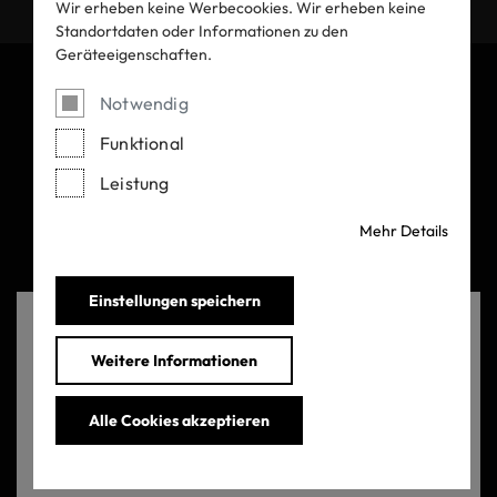
Wir erheben keine Werbecookies. Wir erheben keine
Standortdaten oder Informationen zu den
Geräteeigenschaften.
Notwendig
Funktional
Leistung
OEKO-TEX AG
Mehr Details
Gutenbergstrasse 1
8002 Zurich
Einstellungen speichern
Schweiz
Language note
Weitere Informationen
Kontakt
Alle Cookies akzeptieren
+41 44 501 26 00
The language of your browser is different to the
language currently displayed on our website. Would you
info@oekotex.com
like to change the language?
Kontakt