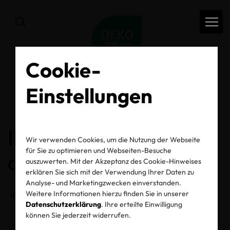
Cookie-
Einstellungen
zurück
Ihr Bestätigungslink ist
Wir verwenden Cookies, um die Nutzung der Webseite
für Sie zu optimieren und Webseiten-Besuche
abgelaufen
auszuwerten. Mit der Akzeptanz des Cookie-Hinweises
erklären Sie sich mit der Verwendung Ihrer Daten zu
Analyse- und Marketingzwecken einverstanden.
Weitere Informationen hierzu finden Sie in unserer
Ihr Bestätigungslink ist aus Sicherheitsgründen leider abgelaufen.
Datenschutzerklärung
. Ihre erteilte Einwilligung
Bitte wiederholen Sie Ihre Anmeldung für den Newsletter.
können Sie jederzeit widerrufen.