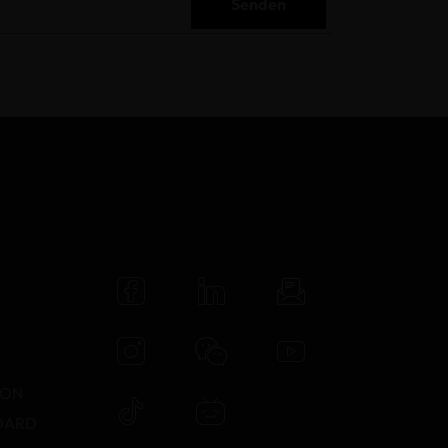
Senden
N
TON
DARD