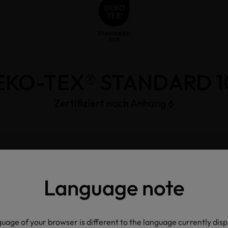
EKO-TEX® STANDARD 1
Zertifiziert nach Anhang 6
I
asse
Language note
tifizierten Artikels
uage of your browser is different to the language currently dis
oam, pocket spring core) as well as mattress topper and neck su