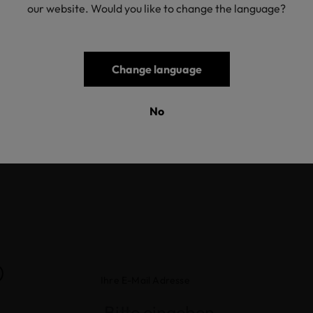
our website. Would you like to change the language?
 core with cover fabrics made of knitted (partly quilted with fi
yester/polyester (recycled) and spunbonded non-woven of poly
 % polyester, polyester/lyocell, polyester/viscose and polyester
u, mattress cores made of polyurethane foam, partly also glued,
Change language
cket spring cores; recycled content < 20 %, from post-consumer
ssories (sewing thread, zipper, printed label, spacer fabric of p
No
r foam core made of 100 % PES tricot, white); exclusively prod
pre-certified according to OEKO-TEX® STANDARD 100.
®
Ihre E-Mail Adresse