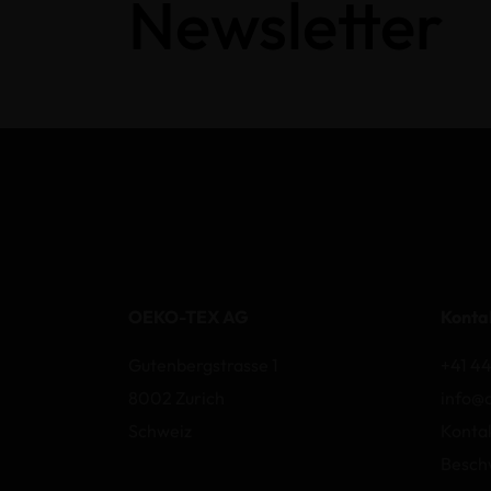
Newsletter
OEKO-TEX AG
Konta
Gutenbergstrasse 1
+41 44
8002 Zurich
info@
Schweiz
Konta
Besch