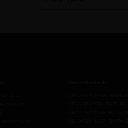
kt
Unsere Standards
 501 26 00
OEKO-TEX® MADE IN GREE
oekotex.com
OEKO-TEX® STANDARD 100
kt
OEKO-TEX® ORGANIC COT
werdeformular
OEKO-TEX® LEATHER STAN