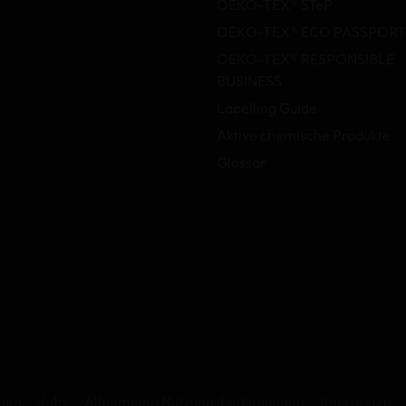
OEKO-TEX® STeP
OEKO-TEX® ECO PASSPORT
OEKO-TEX® RESPONSIBLE
BUSINESS
Labelling Guide
Aktive chemische Produkte
Glossar
ngen
Jobs
Allgemeine Nutzungsbedingungen
Impressum