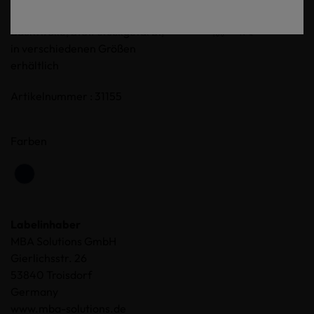
Druck auf dem Vorderteil, 100%
Baumwolle, Stoff stückgefärbt,
in verschiedenen Größen
erhältlich
Artikelnummer : 31155
Farben
Labelinhaber
MBA Solutions GmbH
Gierlichsstr. 26
53840 Troisdorf
Germany
www.mba-solutions.de