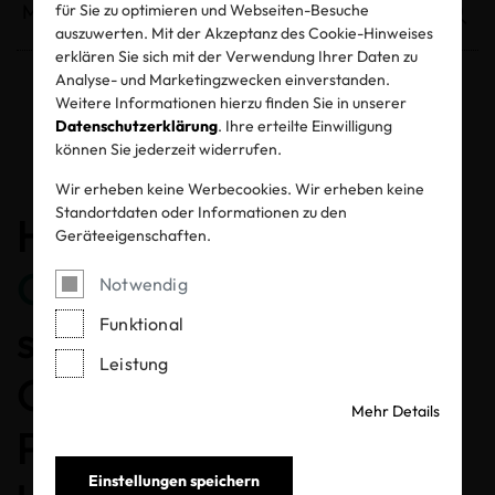
für Sie zu optimieren und Webseiten-Besuche
auszuwerten. Mit der Akzeptanz des Cookie-Hinweises
erklären Sie sich mit der Verwendung Ihrer Daten zu
Analyse- und Marketingzwecken einverstanden.
Weitere Informationen hierzu finden Sie in unserer
Entzogene Zertifikate und Labels
Datenschutzerklärung
. Ihre erteilte Einwilligung
können Sie jederzeit widerrufen.
Wir erheben keine Werbecookies. Wir erheben keine
Standortdaten oder Informationen zu den
Herzlichen
Geräteeigenschaften.
Glückwunsch
, dass Sie
Notwendig
Funktional
sich für ein MADE IN
Leistung
GREEN gelabeltes
Mehr Details
Produkt entschieden
Einstellungen speichern