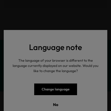
Language note
The language of your browser is different to the
Meine Produktinformationen
language currently displayed on our website. Would you
like to change the language?
Change language
T-Shirt Damen Betje
No
Damen T-Shirt mit HAMBURG