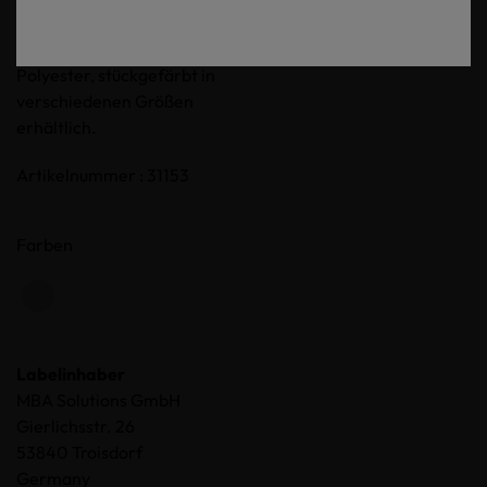
HAMBURG Druck auf dem
Vorderteil, 65% Baumwolle 35%
Polyester, stückgefärbt in
verschiedenen Größen
erhältlich.
Artikelnummer : 31153
Farben
Labelinhaber
MBA Solutions GmbH
Gierlichsstr. 26
53840 Troisdorf
Germany