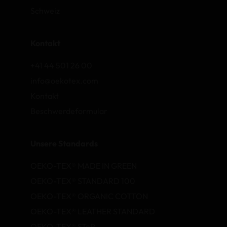
Schweiz
Kontakt
+41 44 501 26 00
info@oekotex.com
Kontakt
Beschwerdeformular
Unsere Standards
OEKO-TEX® MADE IN GREEN
OEKO-TEX® STANDARD 100
OEKO-TEX® ORGANIC COTTON
OEKO-TEX® LEATHER STANDARD
OEKO-TEX® STeP