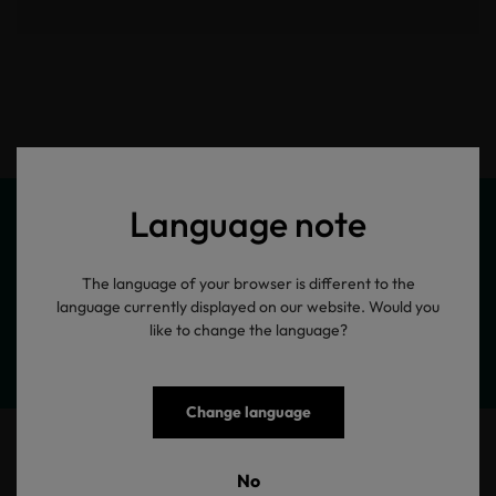
Language note
Meine Produktinformationen
The language of your browser is different to the
language currently displayed on our website. Would you
like to change the language?
Change language
Sweatshirt Ulrik
No
Rundhals Sweatshirt mit