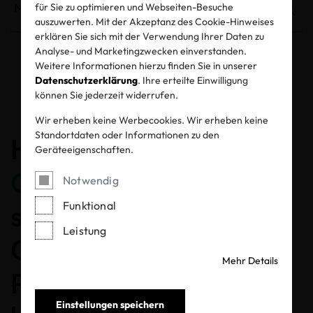
für Sie zu optimieren und Webseiten-Besuche
auszuwerten. Mit der Akzeptanz des Cookie-Hinweises
erklären Sie sich mit der Verwendung Ihrer Daten zu
Analyse- und Marketingzwecken einverstanden.
Weitere Informationen hierzu finden Sie in unserer
Entzogene Zertifikate und Labels
Datenschutzerklärung
. Ihre erteilte Einwilligung
können Sie jederzeit widerrufen.
Wir erheben keine Werbecookies. Wir erheben keine
Standortdaten oder Informationen zu den
Herzlichen
Geräteeigenschaften.
Glückwunsch
, dass Sie
Notwendig
sich für ein MADE IN
Funktional
Leistung
GREEN gelabeltes
Mehr Details
Produkt entschieden
Einstellungen speichern