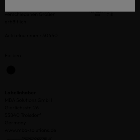
aus 100% Baumwolle, in
verschiedenen Größen
erhältlich
Artikelnummer : 30450
Farben
Labelinhaber
MBA Solutions GmbH
Gierlichsstr. 26
53840 Troisdorf
Germany
www.mba-solutions.de