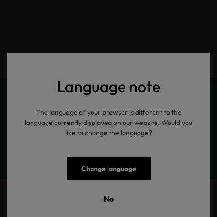
Language note
The language of your browser is different to the
language currently displayed on our website. Would you
Meine Produktinformationen
like to change the language?
Change language
T-Shirt Logo schwarz
No
T-Shirt mit großem Frontdruck