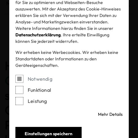
für Sie zu optimieren und Webseiten-Besuche
auszuwerten. Mit der Akzeptanz des Cookie-Hinweises
erklären Sie sich mit der Verwendung Ihrer Daten zu
Analyse- und Marketingzwecken einverstanden.
Weitere Informationen hierzu finden Sie in unserer
Entzogene Zertifikate und Labels
Datenschutzerklärung
. Ihre erteilte Einwilligung
können Sie jederzeit widerrufen.
Wir erheben keine Werbecookies. Wir erheben keine
Standortdaten oder Informationen zu den
Herzlichen
Geräteeigenschaften.
Glückwunsch
, dass Sie
Notwendig
Funktional
sich für ein MADE IN
Leistung
GREEN gelabeltes
Mehr Details
Produkt entschieden
Einstellungen speichern