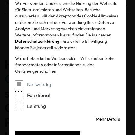
Wir verwenden Cookies, um die Nutzung der Webseite
für Sie zu optimieren und Webseiten-Besuche
auszuwerten. Mit der Akzeptanz des Cookie-Hinweises
erklären Sie sich mit der Verwendung Ihrer Daten zu
Analyse- und Marketingzwecken einverstanden.
Entzogene Zertifikate und Labels
Weitere Informationen hierzu finden Sie in unserer
Datenschutzerklärung
. Ihre erteilte Einwilligung
können Sie jederzeit widerrufen.
Wir erheben keine Werbecookies. Wir erheben keine
Herzlichen
Standortdaten oder Informationen zu den
Geräteeigenschaften.
Glückwunsch
, dass Sie
Notwendig
sich für ein MADE IN
Funktional
GREEN gelabeltes
Leistung
Produkt entschieden
Mehr Details