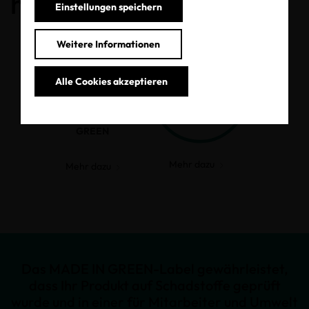
haben.
Einstellungen speichern
Weitere Informationen
Alle Cookies akzeptieren
MADE IN
GREEN
Mehr dazu
Mehr dazu
Das MADE IN GREEN-Label gewährleistet,
dass Ihr Produkt auf Schadstoffe geprüft
wurde und in einer für Mitarbeiter und Umwelt