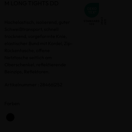
M LONG TIGHTS DD
Hochelastisch, isolierend, guter
Schweißtransport, schnell
trocknend, vorgeformte Knie,
elastischer Bund mit Kordel, Zip-
Rückentasche, offene
Netztasche seitlich am
Oberschenkel, reflektierende
Beinzips, Reflektoren.
Artikelnummer : 28466|252
Farben