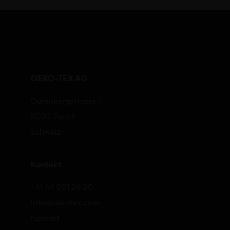
OEKO-TEX AG
Gutenbergstrasse 1
8002 Zurich
Schweiz
Kontakt
+41 44 501 26 00
info@oekotex.com
Kontakt