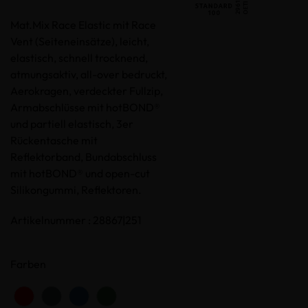
Mat.Mix Race Elastic mit Race
Vent (Seiteneinsätze), leicht,
elastisch, schnell trocknend,
atmungsaktiv, all-over bedruckt,
Aerokragen, verdeckter Fullzip,
Armabschlüsse mit hotBOND®
und partiell elastisch, 3er
Rückentasche mit
Reflektorband, Bundabschluss
mit hotBOND® und open-cut
Silikongummi, Reflektoren.
Artikelnummer : 28867|251
Farben