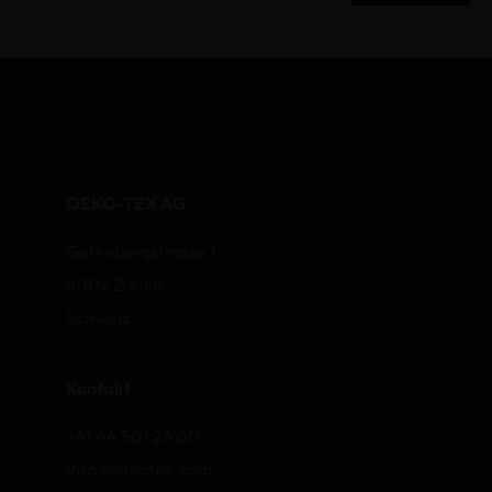
OEKO-TEX AG
Gutenbergstrasse 1
8002 Zurich
Schweiz
Kontakt
+41 44 501 26 00
info@oekotex.com