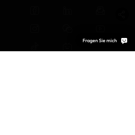
Fragen Sie mich
© 2026 OEKO-TEX AG
Cookie-Einstellungen
Jobs
Allgemeine Nutzungsbedingungen
Impressum
Datenschutz
Bildrechte