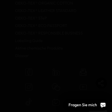
OEKO-TEX® ORGANIC COTTON
OEKO-TEX® LEATHER STANDARD
OEKO-TEX® STeP
OEKO-TEX® ECO PASSPORT
OEKO-TEX® RESPONSIBLE BUSINESS
Labelling Guide
Aktive chemische Produkte
Glossar
Fragen Sie mich