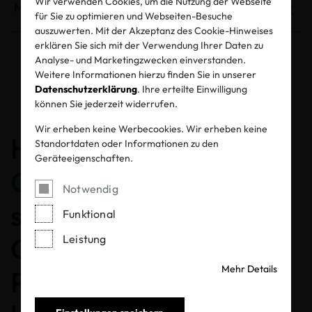
Wir verwenden Cookies, um die Nutzung der Webseite
für Sie zu optimieren und Webseiten-Besuche
auszuwerten. Mit der Akzeptanz des Cookie-Hinweises
erklären Sie sich mit der Verwendung Ihrer Daten zu
Analyse- und Marketingzwecken einverstanden.
Entzogene Zertifikate und Labels
Weitere Informationen hierzu finden Sie in unserer
Datenschutzerklärung
. Ihre erteilte Einwilligung
können Sie jederzeit widerrufen.
Wir erheben keine Werbecookies. Wir erheben keine
Herzlichen
Standortdaten oder Informationen zu den
Geräteeigenschaften.
Glückwunsch
, dass Sie
Notwendig
sich für ein MADE IN
Funktional
GREEN gelabeltes
Leistung
Mehr Details
Produkt entschieden