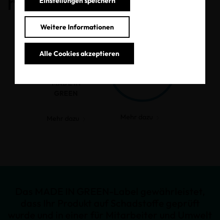
haben.
Einstellungen speichern
Weitere Informationen
Alle Cookies akzeptieren
MADE IN
GREEN
Mehr dazu
Mehr dazu
Das MADE IN GREEN-Label gewährleistet,
dass Ihr Produkt auf Schadstoffe geprüft
wurde und in einer für Mitarbeiter und Umwelt