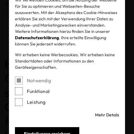
für Sie zu optimieren und Webseiten-Besuche
auszuwerten. Mit der Akzeptanz des Cookie-Hinweises
erklären Sie sich mit der Verwendung Ihrer Daten zu
Analyse- und Marketingzwecken einverstanden.
Weitere Informationen hierzu finden Sie in unserer
Entzogene Zertifikate und Labels
Datenschutzerklärung
. Ihre erteilte Einwilligung
können Sie jederzeit widerrufen.
Wir erheben keine Werbecookies. Wir erheben keine
Herzlichen
Standortdaten oder Informationen zu den
Geräteeigenschaften.
Glückwunsch
, dass Sie
Notwendig
sich für ein MADE IN
Funktional
Leistung
GREEN gelabeltes
Mehr Details
Produkt entschieden
Einstellungen speichern