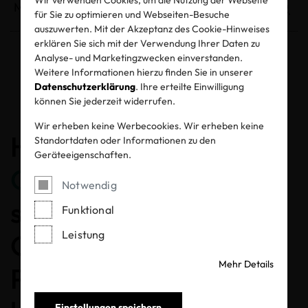
für Sie zu optimieren und Webseiten-Besuche
auszuwerten. Mit der Akzeptanz des Cookie-Hinweises
erklären Sie sich mit der Verwendung Ihrer Daten zu
Analyse- und Marketingzwecken einverstanden.
Weitere Informationen hierzu finden Sie in unserer
Entzogene Zertifikate und Labels
Datenschutzerklärung
. Ihre erteilte Einwilligung
können Sie jederzeit widerrufen.
Wir erheben keine Werbecookies. Wir erheben keine
Herzlichen
Standortdaten oder Informationen zu den
Geräteeigenschaften.
Glückwunsch
, dass Sie
Notwendig
sich für ein MADE IN
Funktional
Leistung
GREEN gelabeltes
Mehr Details
Produkt entschieden
Einstellungen speichern