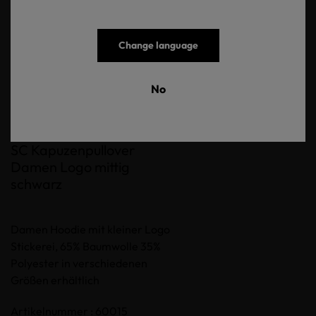
Change language
No
SC Kapuzenpullover
Damen Logo mittig
schwarz
Damen Hoodie mit kleiner Logo
Stickerei, 65% Baumwolle 35%
Polyester in verschiedenen
Größen erhältlich
Artikelnummer : 60015