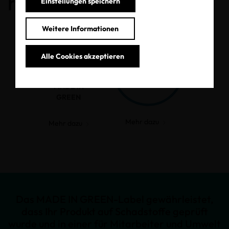
haben.
Einstellungen speichern
Weitere Informationen
Alle Cookies akzeptieren
MADE IN
GREEN
Mehr dazu
Mehr dazu
Das MADE IN GREEN-Label gewährleistet,
dass Ihr Produkt auf Schadstoffe geprüft
wurde und in einer für Mitarbeiter und Umwelt