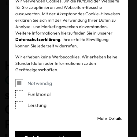
Wir verwenden Cookies, um die Nutzung der Webseite
für Sie zu optimieren und Webseiten-Besuche
auszuwerten. Mit der Akzeptanz des Cookie-Hinweises
erklären Sie sich mit der Verwendung Ihrer Daten zu
Analyse- und Marketingzwecken einverstanden.
Entzogene Zertifikate und Labels
Weitere Informationen hierzu finden Sie in unserer
Datenschutzerklärung
. Ihre erteilte Einwilligung
können Sie jederzeit widerrufen.
Wir erheben keine Werbecookies. Wir erheben keine
Herzlichen
Standortdaten oder Informationen zu den
Geräteeigenschaften.
Glückwunsch
, dass Sie
Notwendig
sich für ein MADE IN
Funktional
GREEN gelabeltes
Leistung
Mehr Details
Produkt entschieden