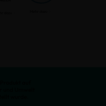
GREEN
Mehr dazu
hr dazu
Produkt auf
er und Umwelt
ellt wurde.