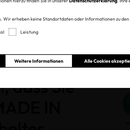
onen hierzu finden Sie in unserer
Datenschutzerklärung
. Ihre
. Wir erheben keine Standortdaten oder Informationen zu den
Entzogene Zertifikate und Labels
al
Leistung
Weitere Informationen
Alle Cookies akzepti
h
, dass Sie
 MADE IN
beltes
M