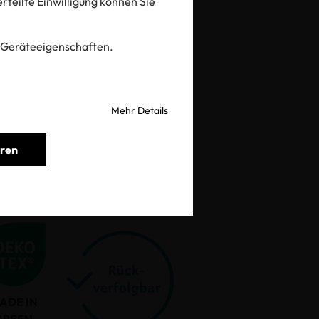
 erteilte Einwilligung können Sie
prüfen
 Geräteeigenschaften.
Mehr Details
eren
ADE IN