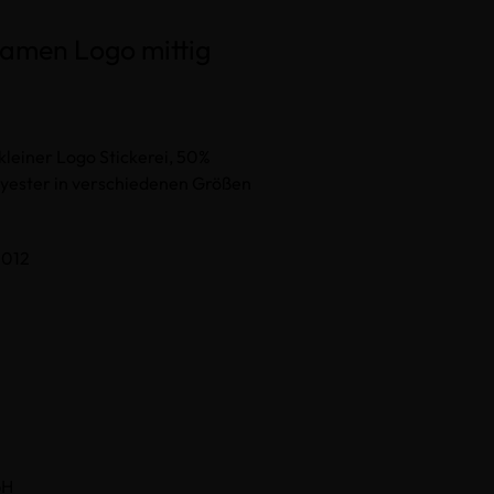
Damen Logo mittig
kleiner Logo Stickerei, 50%
yester in verschiedenen Größen
0012
bH