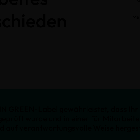
schieden
Me
N GREEN-Label gewährleistet, dass Ihr 
geprüft wurde und in einer für Mitarbeit
nd auf verantwortungsvolle Weise hergest