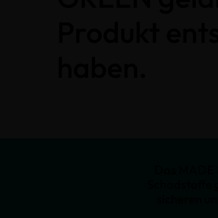
Produkt ent
haben.
Das MADE I
Schadstoffe 
sicheren u