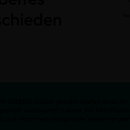
schieden
Me
N GREEN-Label gewährleistet, dass Ihr 
geprüft wurde und in einer für Mitarbeit
nd auf verantwortungsvolle Weise hergest