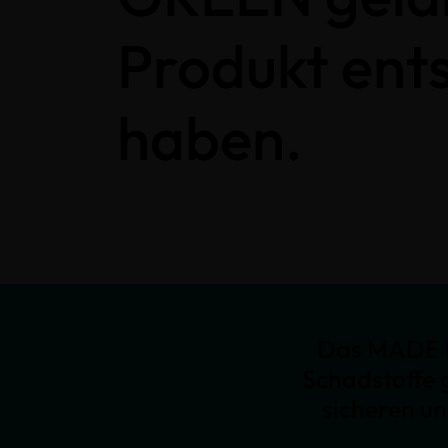
Produkt ent
haben.
Das MADE I
Schadstoffe 
sicheren u