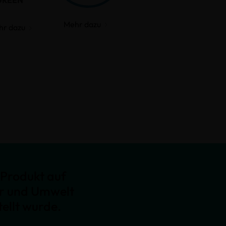
GREEN
Mehr dazu
hr dazu
Produkt auf
er und Umwelt
ellt wurde.