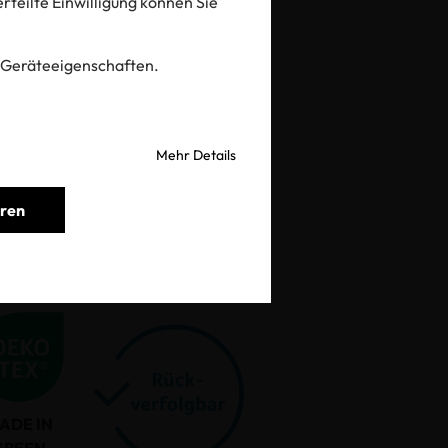
 erteilte Einwilligung können Sie
prüfen
 Geräteeigenschaften.
Mehr Details
eren
ADE IN