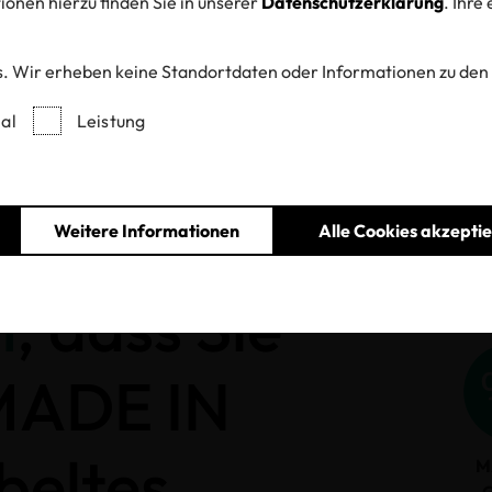
onen hierzu finden Sie in unserer
Datenschutzerklärung
. Ihre
. Wir erheben keine Standortdaten oder Informationen zu den
Entzogene Zertifikate und Labels
al
Leistung
Weitere Informationen
Alle Cookies akzepti
h
, dass Sie
 MADE IN
beltes
M