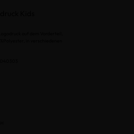
odruck Kids
Logodruck auf dem Vorderteil,
Polyester, in verschiedenen
23040303
bH