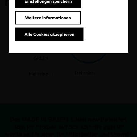
haben.
Einstellungen speichern
Weitere Informationen
Alle Cookies akzeptieren
MADE IN
GREEN
Mehr dazu
Mehr dazu
Das MADE IN GREEN-Label gewährleistet,
dass Ihr Produkt auf Schadstoffe geprüft
wurde und in einer für Mitarbeiter und Umwelt