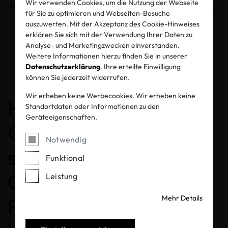
Wir verwenden Cookies, um die Nutzung der Webseite
für Sie zu optimieren und Webseiten-Besuche
auszuwerten. Mit der Akzeptanz des Cookie-Hinweises
erklären Sie sich mit der Verwendung Ihrer Daten zu
Analyse- und Marketingzwecken einverstanden.
Entzogene Zertifikate und Labels
Weitere Informationen hierzu finden Sie in unserer
Datenschutzerklärung
. Ihre erteilte Einwilligung
können Sie jederzeit widerrufen.
Wir erheben keine Werbecookies. Wir erheben keine
Herzlichen
Standortdaten oder Informationen zu den
Geräteeigenschaften.
Glückwunsch
, dass Sie
Notwendig
sich für ein MADE IN
Funktional
GREEN gelabeltes
Leistung
Mehr Details
Produkt entschieden