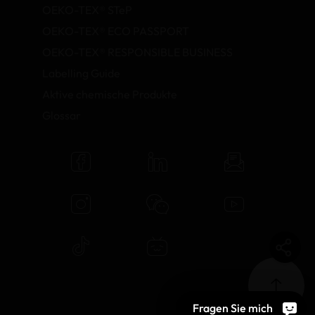
OEKO-TEX® STeP
OEKO-TEX® ECO PASSPORT
OEKO-TEX® RESPONSIBLE BUSINESS
Labelling Guide
Aktive chemische Produkte
Glossar
Fragen Sie mich