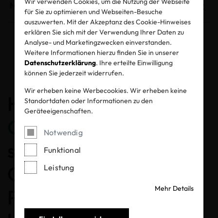
Wir verwenden Cookies, um die Nutzung der Webseite
für Sie zu optimieren und Webseiten-Besuche
auszuwerten. Mit der Akzeptanz des Cookie-Hinweises
erklären Sie sich mit der Verwendung Ihrer Daten zu
Analyse- und Marketingzwecken einverstanden.
Entzogene Zertifikate und Labels
Weitere Informationen hierzu finden Sie in unserer
Datenschutzerklärung
. Ihre erteilte Einwilligung
können Sie jederzeit widerrufen.
Wir erheben keine Werbecookies. Wir erheben keine
Herzlichen
Standortdaten oder Informationen zu den
Geräteeigenschaften.
Glückwunsch
, dass Sie
Notwendig
sich für ein MADE IN
Funktional
GREEN gelabeltes
Leistung
Mehr Details
Produkt entschieden