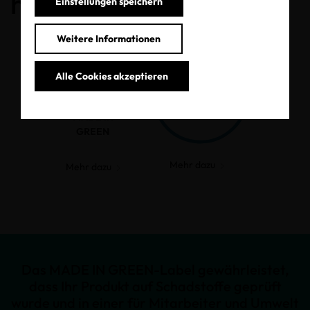
haben.
Einstellungen speichern
Weitere Informationen
Alle Cookies akzeptieren
MADE IN
GREEN
Mehr dazu
Mehr dazu
Das MADE IN GREEN-Label gewährleistet,
dass Ihr Produkt auf Schadstoffe geprüft
wurde und in einer für Mitarbeiter und Umwelt