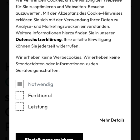
für Sie zu optimieren und Webseiten-Besuche
auszuwerten. Mit der Akzeptanz des Cookie-Hinweises
erklären Sie sich mit der Verwendung Ihrer Daten zu
Analyse- und Marketingzwecken einverstanden.
Weitere Informationen hierzu finden Sie in unserer
Entzogene Zertifikate und Labels
Datenschutzerklärung
. Ihre erteilte Einwilligung
können Sie jederzeit widerrufen.
Wir erheben keine Werbecookies. Wir erheben keine
Herzlichen
Standortdaten oder Informationen zu den
Geräteeigenschaften.
Glückwunsch
, dass Sie
Notwendig
sich für ein MADE IN
Funktional
Leistung
GREEN gelabeltes
Mehr Details
Produkt entschieden
Einstellungen speichern