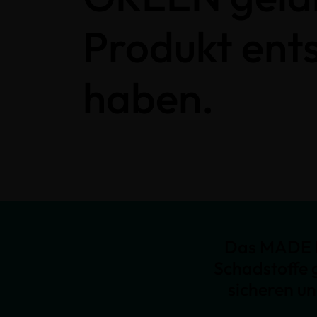
Produkt ent
haben.
Das MADE I
Schadstoffe 
sicheren u