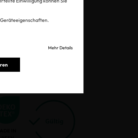
 erteilte Einwilligung können Sie
prüfen
 Geräteeigenschaften.
Mehr Details
eren
ADE IN