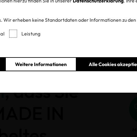
onen hierzu finden Sie in unserer
Datenschutzerklärung
. Ihre
. Wir erheben keine Standortdaten oder Informationen zu den
Entzogene Zertifikate und Labels
al
Leistung
Weitere Informationen
Alle Cookies akzepti
h
, dass Sie
 MADE IN
beltes
M