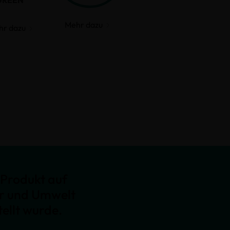
GREEN
Mehr dazu
hr dazu
Produkt auf
er und Umwelt
ellt wurde.