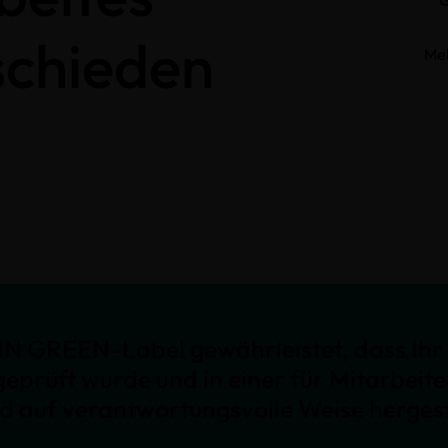
schieden
Me
N GREEN-Label gewährleistet, dass Ihr 
geprüft wurde und in einer für Mitarbeit
nd auf verantwortungsvolle Weise hergest