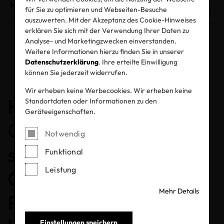
für Sie zu optimieren und Webseiten-Besuche
auszuwerten. Mit der Akzeptanz des Cookie-Hinweises
erklären Sie sich mit der Verwendung Ihrer Daten zu
Analyse- und Marketingzwecken einverstanden.
Weitere Informationen hierzu finden Sie in unserer
Entzogene Zertifikate und Labels
Datenschutzerklärung
. Ihre erteilte Einwilligung
können Sie jederzeit widerrufen.
Wir erheben keine Werbecookies. Wir erheben keine
Herzlichen
Standortdaten oder Informationen zu den
Geräteeigenschaften.
Glückwunsch
, dass Sie
Notwendig
sich für ein MADE IN
Funktional
Leistung
GREEN gelabeltes
Mehr Details
Produkt entschieden
Einstellungen speichern