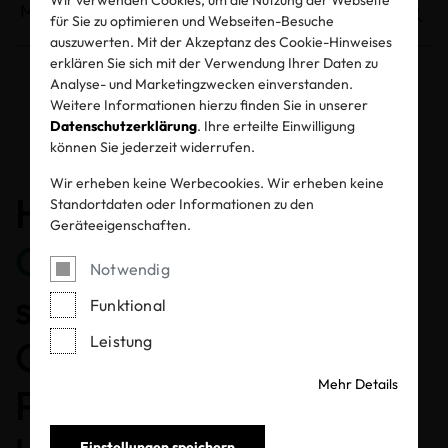
Wir verwenden Cookies, um die Nutzung der Webseite
für Sie zu optimieren und Webseiten-Besuche
auszuwerten. Mit der Akzeptanz des Cookie-Hinweises
erklären Sie sich mit der Verwendung Ihrer Daten zu
Analyse- und Marketingzwecken einverstanden.
Entzogene Zertifikate und Labels
Weitere Informationen hierzu finden Sie in unserer
Datenschutzerklärung
. Ihre erteilte Einwilligung
können Sie jederzeit widerrufen.
Wir erheben keine Werbecookies. Wir erheben keine
Herzlichen
Standortdaten oder Informationen zu den
Geräteeigenschaften.
Glückwunsch
, dass Sie
Notwendig
sich für ein MADE IN
Funktional
Leistung
GREEN gelabeltes
Mehr Details
Produkt entschieden
Einstellungen speichern