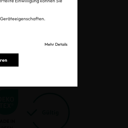
 erteilte Einwilligung können Sie
prüfen
 Geräteeigenschaften.
Mehr Details
eren
ADE IN