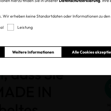
onen hierzu finden Sie in unserer
Datenschutzerklärung
. Ihre
. Wir erheben keine Standortdaten oder Informationen zu den
Entzogene Zertifikate und Labels
al
Leistung
Weitere Informationen
Alle Cookies akzepti
h
, dass Sie
 MADE IN
beltes
M