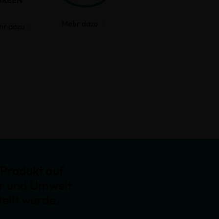
GREEN
Mehr dazu
hr dazu
Produkt auf
er und Umwelt
ellt wurde.