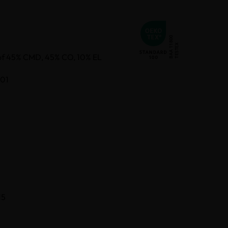
of 45% CMD, 45% CO, 10% EL
201
15