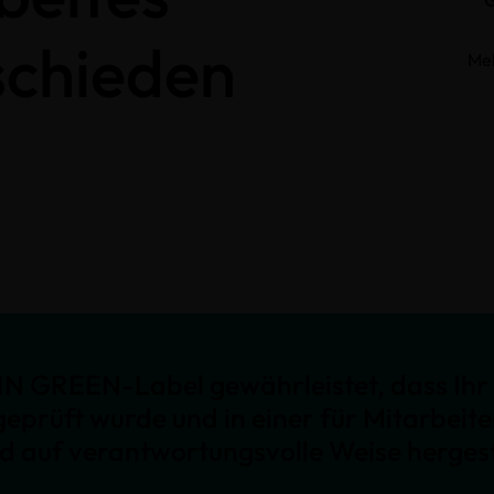
schieden
Me
N GREEN-Label gewährleistet, dass Ihr 
geprüft wurde und in einer für Mitarbeit
nd auf verantwortungsvolle Weise hergest