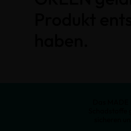
Produkt ent
haben.
Das MADE I
Schadstoffe 
sicheren u