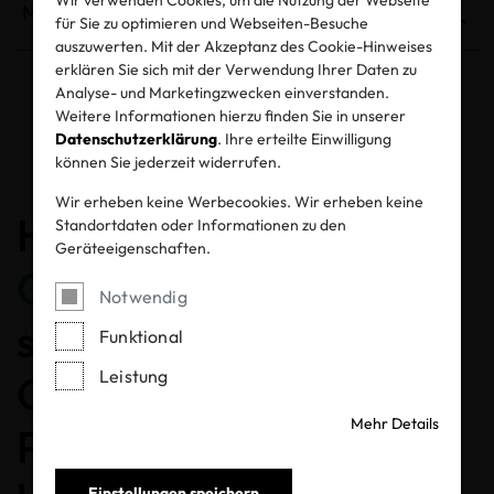
für Sie zu optimieren und Webseiten-Besuche
auszuwerten. Mit der Akzeptanz des Cookie-Hinweises
erklären Sie sich mit der Verwendung Ihrer Daten zu
Analyse- und Marketingzwecken einverstanden.
Weitere Informationen hierzu finden Sie in unserer
Entzogene Zertifikate und Labels
Datenschutzerklärung
. Ihre erteilte Einwilligung
können Sie jederzeit widerrufen.
Wir erheben keine Werbecookies. Wir erheben keine
Herzlichen
Standortdaten oder Informationen zu den
Geräteeigenschaften.
Glückwunsch
, dass Sie
Notwendig
sich für ein MADE IN
Funktional
Leistung
GREEN gelabeltes
Mehr Details
Produkt entschieden
Einstellungen speichern