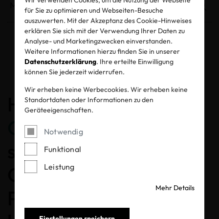
für Sie zu optimieren und Webseiten-Besuche
auszuwerten. Mit der Akzeptanz des Cookie-Hinweises
erklären Sie sich mit der Verwendung Ihrer Daten zu
Analyse- und Marketingzwecken einverstanden.
Weitere Informationen hierzu finden Sie in unserer
Entzogene Zertifikate und Labels
Datenschutzerklärung
. Ihre erteilte Einwilligung
können Sie jederzeit widerrufen.
Wir erheben keine Werbecookies. Wir erheben keine
Herzlichen
Standortdaten oder Informationen zu den
Geräteeigenschaften.
Glückwunsch
, dass Sie
Notwendig
sich für ein MADE IN
Funktional
Leistung
GREEN gelabeltes
Mehr Details
Produkt entschieden
Einstellungen speichern