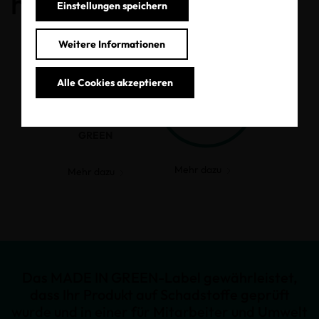
haben.
Einstellungen speichern
Weitere Informationen
Alle Cookies akzeptieren
MADE IN
GREEN
Mehr dazu
Mehr dazu
Das MADE IN GREEN-Label gewährleistet,
dass Ihr Produkt auf Schadstoffe geprüft
wurde und in einer für Mitarbeiter und Umwelt