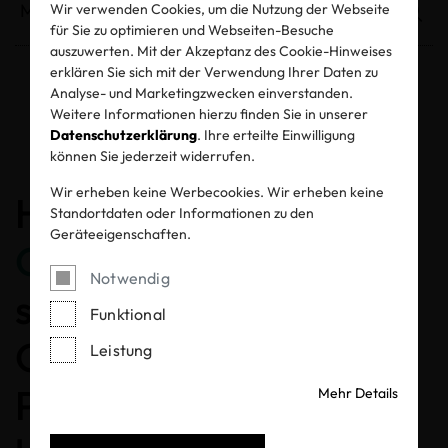
Wir verwenden Cookies, um die Nutzung der Webseite
für Sie zu optimieren und Webseiten-Besuche
auszuwerten. Mit der Akzeptanz des Cookie-Hinweises
erklären Sie sich mit der Verwendung Ihrer Daten zu
Analyse- und Marketingzwecken einverstanden.
Entzogene Zertifikate und Labels
Weitere Informationen hierzu finden Sie in unserer
Datenschutzerklärung
. Ihre erteilte Einwilligung
können Sie jederzeit widerrufen.
Wir erheben keine Werbecookies. Wir erheben keine
Herzlichen
Standortdaten oder Informationen zu den
Geräteeigenschaften.
Glückwunsch
, dass Sie
Notwendig
sich für ein MADE IN
Funktional
GREEN gelabeltes
Leistung
Produkt entschieden
Mehr Details