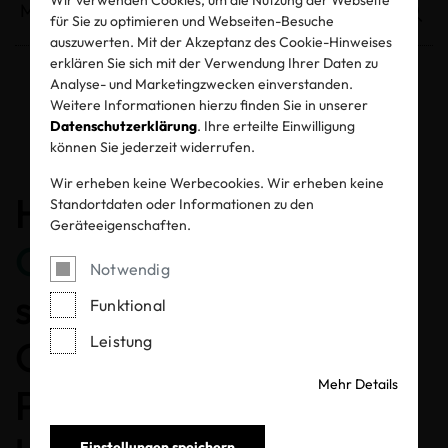
für Sie zu optimieren und Webseiten-Besuche
auszuwerten. Mit der Akzeptanz des Cookie-Hinweises
erklären Sie sich mit der Verwendung Ihrer Daten zu
Analyse- und Marketingzwecken einverstanden.
Weitere Informationen hierzu finden Sie in unserer
Entzogene Zertifikate und Labels
Datenschutzerklärung
. Ihre erteilte Einwilligung
können Sie jederzeit widerrufen.
Wir erheben keine Werbecookies. Wir erheben keine
Herzlichen
Standortdaten oder Informationen zu den
Geräteeigenschaften.
Glückwunsch
, dass Sie
Notwendig
sich für ein MADE IN
Funktional
Leistung
GREEN gelabeltes
Mehr Details
Produkt entschieden
Einstellungen speichern