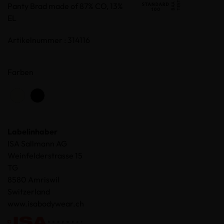
Panty Brad made of 87% CO, 13%
EL
Artikelnummer : 314116
Farben
Labelinhaber
ISA Sallmann AG
Weinfelderstrasse 15
TG
8580 Amriswil
Switzerland
www.isabodywear.ch